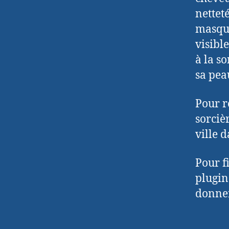
netteté
masque
visibl
à la so
sa pea
Pour r
sorcièr
ville 
Pour fi
plugin
donner