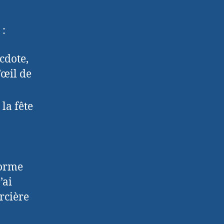
 :
cdote,
’œil de
 la fête
forme
’ai
rcière