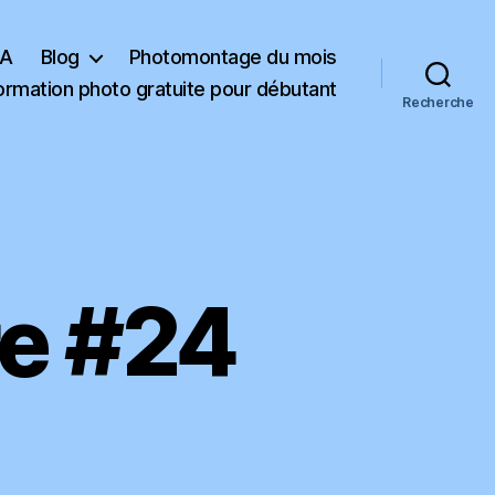
RECEVOIR LE
KA
Blog
Photomontage du mois
LIVRE
ormation photo gratuite pour débutant
Recherche
endue. En vous inscrivant vous recevrez des articles, vidéos, offres commerciales, podcast et autres conseils pour vous
es. Vous pouvez vous désabonner à tout instant. (
consulter notre politique de confidentialité des données
)
re #24
e