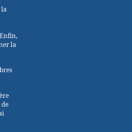
 la
 Enfin,
ner la
mbres
ière
 de
ai