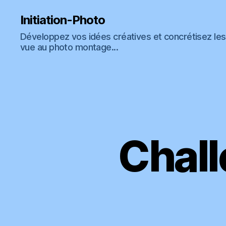
Vous êtes libre de recevoir
GRATUITEMEN
Initiation-Photo
Développez vos idées créatives et concrétisez les 
vue au photo montage...
qui explique mo
Chall