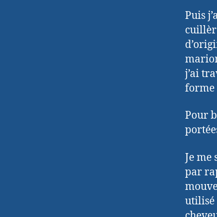
Puis j’
cuillèr
d’origi
marion
j’ai t
forme 
Pour bi
portée
Je me 
par ra
mouveme
utilisé
cheveu