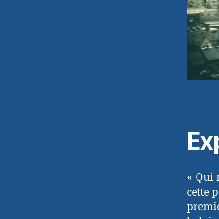
Ex
« Qui 
cette 
premie