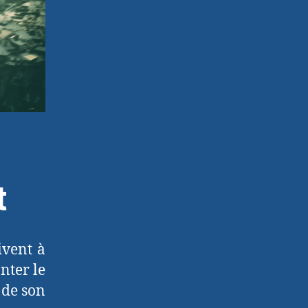
t
ivent à
nter le
 de son