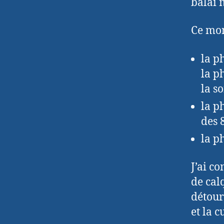
balai 
Ce mon
la p
la p
la so
la p
des 
la p
J’ai c
de cal
détour
et la c