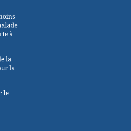
 moins
 malade
rte à
de la
sur la
c le