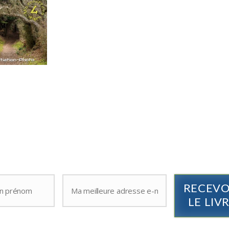
pour vous envoyer gratuitement 
livre "
Sur le chemin de votre
INSPIRATION
" qui vous permett
d'être toujours
en pleine
inspiration
,
de déborder d'
idées créativ
d'
épater vos amis.
RECEVO
LE LIV
s les spams : votre adresse email ne sera jamais cédée ni revendue. En vous inscrivant vous recev