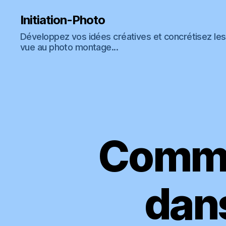
Vous êtes libre de recevoir
GRATUITEMEN
Initiation-Photo
Développez vos idées créatives et concrétisez les 
vue au photo montage...
qui explique mo
Comme
dans