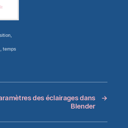
per des
de
ition
,
e
,
temps
paramètres des éclairages dans
→
Blender