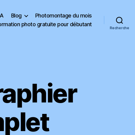
RECEVOIR LE
KA
Blog
Photomontage du mois
LIVRE
ormation photo gratuite pour débutant
Recherche
endue. En vous inscrivant vous recevrez des articles, vidéos, offres commerciales, podcast et autres conseils pour vous
es. Vous pouvez vous désabonner à tout instant. (
consulter notre politique de confidentialité des données
)
aphier
mplet