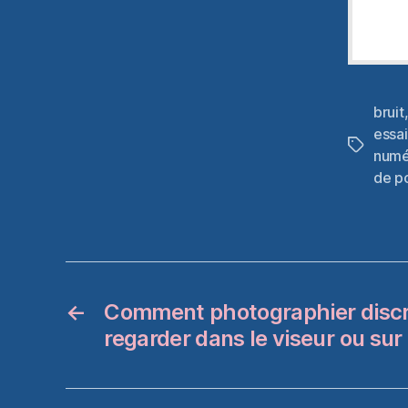
articl
p
bruit
essai
Étiquett
numé
de p
←
Comment photographier disc
regarder dans le viseur ou sur 