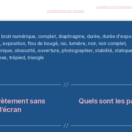
es, vidéos, offres commerciales, podcast et autres conseils pour vous aider à créer et à dévelop
hotographies créatives. Vous pouvez vous désabonner à tout instant. (
consulter notre politique 
confidentialité des données
)
,
bruit numérique
,
complet
,
diaphragme
,
durée
,
durée d'expos
,
exposition
,
flou de bougé
,
iso
,
lumière
,
noir
,
noir complet
,
es
rique
,
obscurité
,
ouverture
,
photographier
,
stabilité
,
statiqu
ose
,
trépied
,
triangle
rètement sans
Quels sont les 
l’écran