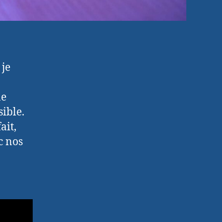
 je
ne
ible.
ait,
c nos