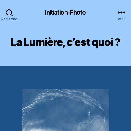
Vous êtes libre de recevoir
GRATUITEMENT
le
Initiation-Photo
livre
"
Sur le chemin de votre
INSPIRATION
"
Recherche
Menu
qui explique mon processus de créativité
La Lumière, c’est quoi ?
RECEVOIR LE LIVRE
Je hais les spams : votre adresse email ne sera jamais cédée ni revendue. En vous inscrivant vous recevrez des
articles, vidéos, offres commerciales, podcast et autres conseils pour vous aider à créer et à développer des
photographies créatives. Vous pouvez vous désabonner à tout instant. (
consulter notre politique de confidentialité
des données
)