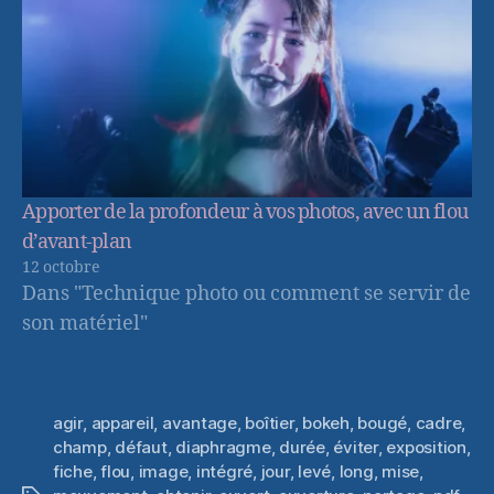
Apporter de la profondeur à vos photos, avec un flou
d’avant-plan
12 octobre
Dans "Technique photo ou comment se servir de
son matériel"
agir
,
appareil
,
avantage
,
boîtier
,
bokeh
,
bougé
,
cadre
,
champ
,
défaut
,
diaphragme
,
durée
,
éviter
,
exposition
,
fiche
,
flou
,
image
,
intégré
,
jour
,
levé
,
long
,
mise
,