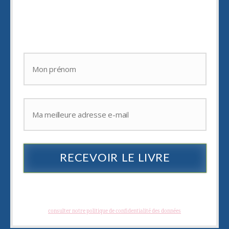
d'
épater vos amis.
RECEVOIR LE LIVRE
Je hais les spams : votre adresse email ne sera jamais cédée ni revendue. En
vous inscrivant vous recevrez des articles, vidéos, offres commerciales,
podcast et autres conseils pour vous aider à créer et à développer des
photographies créatives. Vous pouvez vous désabonner à tout instant.
(
consulter notre politique de confidentialité des données
)