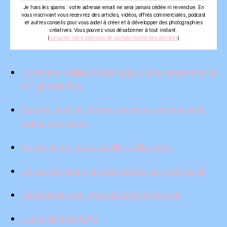
Je hais les spams : votre adresse email ne sera jamais cédée ni revendue. En
vous inscrivant vous recevrez des articles, vidéos, offres commerciales, podcast
et autres conseils pour vous aider à créer et à développer des photographies
créatives. Vous pouvez vous désabonner à tout instant.
(
consulter notre politique de confidentialité des données
)
Comment réaliser l'éclairage d'une nature-morte
en lightpainting
Quelles sont les étapes essentielles pour post-
traiter une photo
Grand-angle : pour quelles utilisations
Un secret pour que vos photos sortent du lot
Développer son regard photographique
Crash de mon NAS