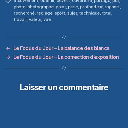
mouvement
,
obtenir
,
ouvert
,
ouverture
,
partage
,
pdf
,
Étiquettes
photo
,
photographe
,
point
,
prise
,
profondeur
,
rapport
,
recherché
,
réglage
,
sport
,
sujet
,
technique
,
total
,
travail
,
valeur
,
vue
←
Le Focus du Jour – La balance des blancs
→
Le Focus du Jour – La correction d’exposition
Laisser un commentaire