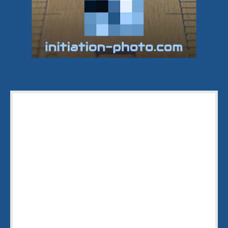
Merci d'avoir lu cet article
Laissez moi votre adresse e-mail pour
vous envoyer gratuitement le livre "
Sur le
chemin de votre
INSPIRATION
" qui vous
permettra :
d'être toujours
en pleine inspiration
,
de déborder d'
idées créatives
,