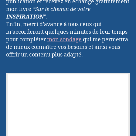
publication et recevez en échange gratuitement
mon livre “
Sur le chemin de votre
INSPIRATION
”.
Enfin, merci d’avance à tous ceux qui
m’accorderont quelques minutes de leur temps
pour compléter
mon sondage
qui me permettra
de mieux connaître vos besoins et ainsi vous
offrir un contenu plus adapté.
Merci d'avoir lu cet article
Laissez moi votre adresse e-mail pour
vous envoyer gratuitement le livre "
Sur le
chemin de votre
INSPIRATION
" qui vous
permettra :