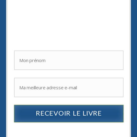
d'être toujours
en pleine inspiration
,
de déborder d'
idées créatives
,
d'
épater vos amis.
RECEVOIR LE LIVRE
Je hais les spams : votre adresse email ne sera jamais cédée ni revendue. En
vous inscrivant vous recevrez des articles, vidéos, offres commerciales,
podcast et autres conseils pour vous aider à créer et à développer des