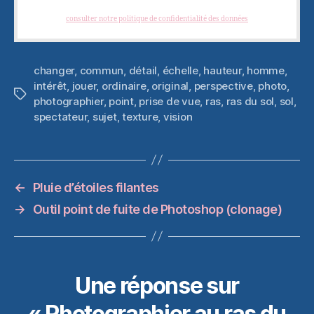
photographies créatives. Vous pouvez vous désabonner à tout instant.
(
consulter notre politique de confidentialité des données
)
changer
,
commun
,
détail
,
échelle
,
hauteur
,
homme
,
intérêt
,
jouer
,
ordinaire
,
original
,
perspective
,
photo
,
Étiquettes
photographier
,
point
,
prise de vue
,
ras
,
ras du sol
,
sol
,
spectateur
,
sujet
,
texture
,
vision
←
Pluie d’étoiles filantes
→
Outil point de fuite de Photoshop (clonage)
Une réponse sur
« Photographier au ras du