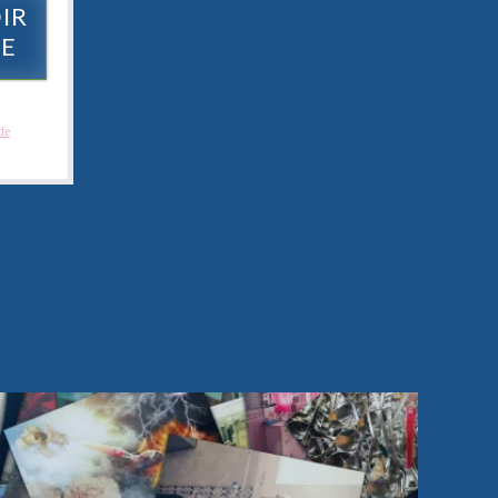
IR
RE
rez des
per des
de