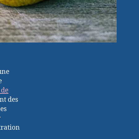
’une
e
 de
nt des
les
r
tration