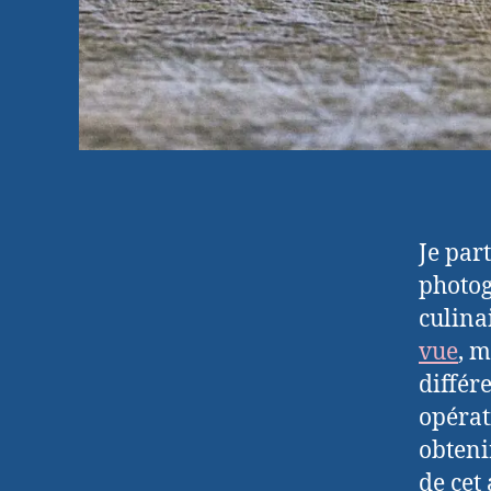
Je par
photog
culina
vue
, m
différ
opérat
obteni
de cet 