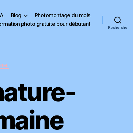
RECEVOIR LE
KA
Blog
Photomontage du mois
LIVRE
ormation photo gratuite pour débutant
Recherche
endue. En vous inscrivant vous recevrez des articles, vidéos, offres commerciales, podcast et autres conseils pour vous
es. Vous pouvez vous désabonner à tout instant. (
consulter notre politique de confidentialité des données
)
RIEL
nature-
omaine