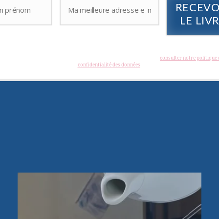
RECEVO
LE LIV
s les spams : votre adresse email ne sera jamais cédée ni revendue. En vous inscrivant vous recev
es, vidéos, offres commerciales, podcast et autres conseils pour vous aider à créer et à dévelop
hotographies créatives. Vous pouvez vous désabonner à tout instant. (
consulter notre politique 
confidentialité des données
)