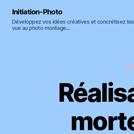
Vous êtes libre de recevoir
GRATUITEMEN
Initiation-Photo
Développez vos idées créatives et concrétisez les 
vue au photo montage...
qui explique mo
TEC
Réalis
morte