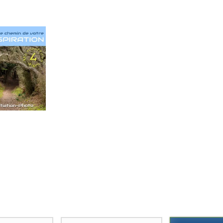
Merci d'avoir lu cet article
Laissez moi votre adresse e-mail
pour vous envoyer gratuitement 
livre "
Sur le chemin de votre
INSPIRATION
" qui vous permett
d'être toujours
en pleine
inspiration
,
de déborder d'
idées créativ
d'
épater vos amis.