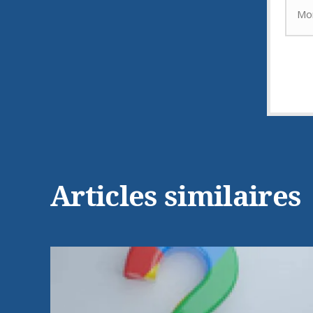
Je hai
articl
p
Articles similaires