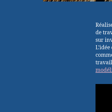
Réalis
de tra
sur in
L’idée
commen
travai
modéli