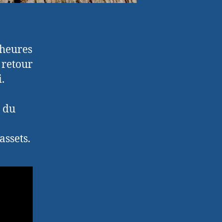
 heures
 retour
.
e du
assets.