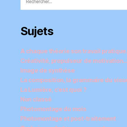
Sujets
A chaque théorie son travail pratiqu
Créativité, propulseur de motivation
Image de synthèse
La composition, la grammaire du visu
La Lumière, c'est quoi ?
Non classé
Photomontage du mois
Photomontage et post-traitement