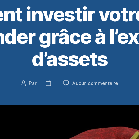
t investir votr
der grâce à l’e
d’assets
sur
Par
Aucun commentaire
Auteur
Date
Commen
de
de
investir
l’article
l’article
votre
temps
dans
Blender
grâce