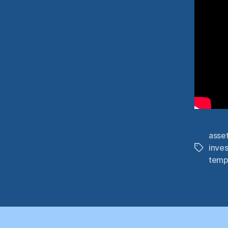
asse
inve
Étiquett
temp