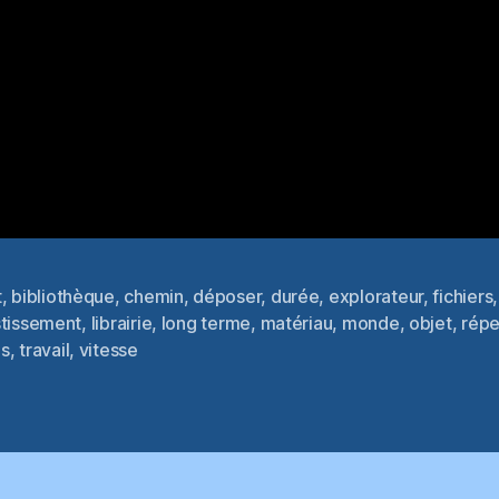
t
,
bibliothèque
,
chemin
,
déposer
,
durée
,
explorateur
,
fichiers
stissement
,
librairie
,
long terme
,
matériau
,
monde
,
objet
,
répe
es
s
,
travail
,
vitesse