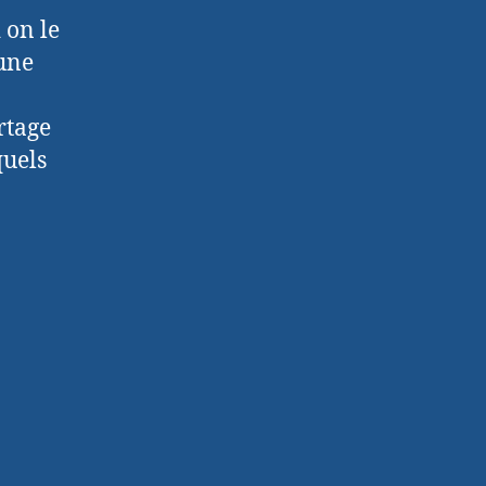
 on le
une
artage
quels