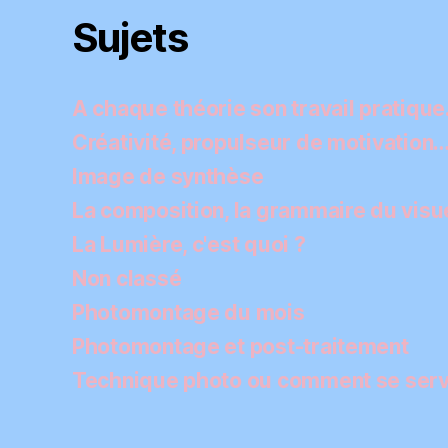
Sujets
A chaque théorie son travail pratiqu
Créativité, propulseur de motivation
Image de synthèse
La composition, la grammaire du visu
La Lumière, c'est quoi ?
Non classé
Photomontage du mois
Photomontage et post-traitement
Technique photo ou comment se servi