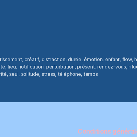
tissement
,
créatif
,
distraction
,
durée
,
émotion
,
enfant
,
flow
,
h
ité
,
lieu
,
notification
,
perturbation
,
présent
,
rendez-vous
,
ritu
es
ité
,
seul
,
solitude
,
stress
,
téléphone
,
temps
Conditions générale