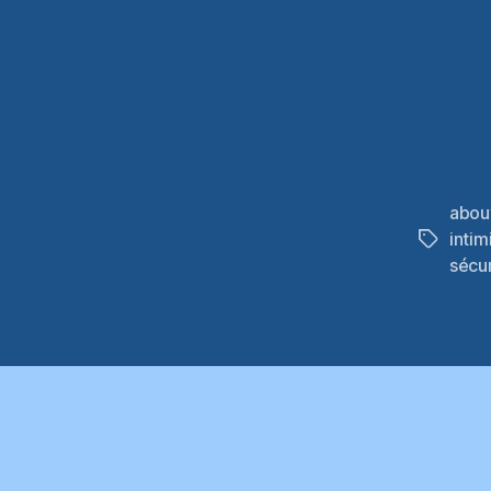
abou
intim
Étiquett
sécur