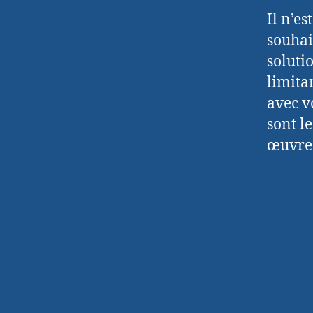
Il n’e
souhai
soluti
limitan
avec v
sont l
œuvre