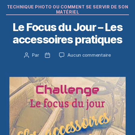
Catégories
TECHNIQUE PHOTO OU COMMENT SE SERVIR DE SON
MATÉRIEL
Le Focus du Jour – Les
accessoires pratiques
sur
Par
Aucun commentaire
Auteur
Date
Le
de
de
Focus
l’article
l’article
du
Jour
–
Les
accessoire
pratiques