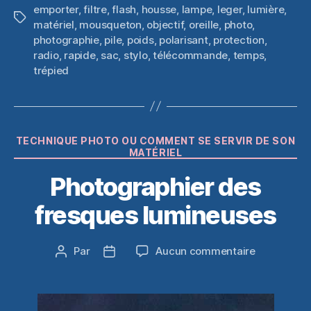
emporter
,
filtre
,
flash
,
housse
,
lampe
,
leger
,
lumière
,
Étiquettes
matériel
,
mousqueton
,
objectif
,
oreille
,
photo
,
photographie
,
pile
,
poids
,
polarisant
,
protection
,
radio
,
rapide
,
sac
,
stylo
,
télécommande
,
temps
,
trépied
Catégories
TECHNIQUE PHOTO OU COMMENT SE SERVIR DE SON
MATÉRIEL
Photographier des
fresques lumineuses
sur
Par
Aucun commentaire
Auteur
Date
Photograph
de
de
des
l’article
l’article
fresques