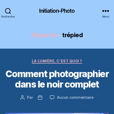
Initiation-Photo
Recherche
Menu
Étiquette :
trépied
Catégories
LA LUMIÈRE, C'EST QUOI ?
Comment photographier
dans le noir complet
sur
Par
Aucun commentaire
Auteur
Date
Comment
de
de
photograph
l’article
l’article
dans