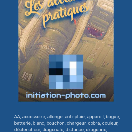
AA
,
accessoire
,
allonge
,
anti-pluie
,
appareil
,
bague
,
batterie
,
blanc
,
bouchon
,
chargeur
,
cobra
,
couleur
,
déclencheur
,
diagonale
,
distance
,
dragonne
,