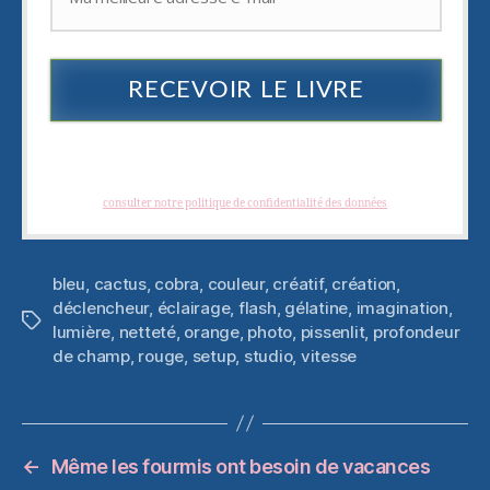
RECEVOIR LE LIVRE
Je hais les spams : votre adresse email ne sera jamais cédée ni revendue. En
vous inscrivant vous recevrez des articles, vidéos, offres commerciales,
podcast et autres conseils pour vous aider à créer et à développer des
photographies créatives. Vous pouvez vous désabonner à tout instant.
(
consulter notre politique de confidentialité des données
)
bleu
,
cactus
,
cobra
,
couleur
,
créatif
,
création
,
déclencheur
,
éclairage
,
flash
,
gélatine
,
imagination
,
Étiquettes
lumière
,
netteté
,
orange
,
photo
,
pissenlit
,
profondeur
de champ
,
rouge
,
setup
,
studio
,
vitesse
←
Même les fourmis ont besoin de vacances