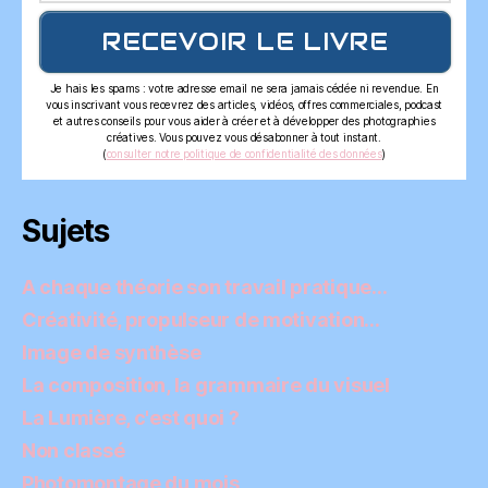
RECEVOIR LE LIVRE
Je hais les spams : votre adresse email ne sera jamais cédée ni revendue. En
vous inscrivant vous recevrez des articles, vidéos, offres commerciales, podcast
et autres conseils pour vous aider à créer et à développer des photographies
créatives. Vous pouvez vous désabonner à tout instant.
(
consulter notre politique de confidentialité des données
)
Sujets
A chaque théorie son travail pratique…
Créativité, propulseur de motivation…
Image de synthèse
La composition, la grammaire du visuel
La Lumière, c'est quoi ?
Non classé
Photomontage du mois