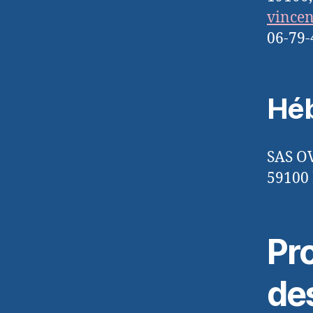
vince
06-79-
Héb
SAS O
59100 
Pr
de