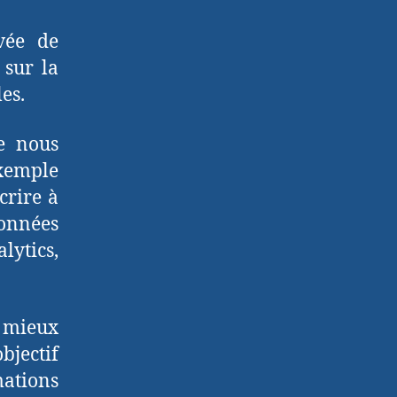
vée de
 sur la
es.
e nous
xemple
crire à
données
lytics,
r mieux
bjectif
ations