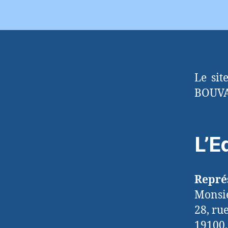
Le sit
BOUVAI
L’E
Représ
Monsi
28, ru
19100,