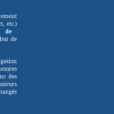
itement
, etc.)
s de
but de
igation
mesures
nc des
usieurs
changés