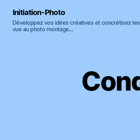
Vous êtes libre de recevoir
GRATUITEMEN
Initiation-Photo
Développez vos idées créatives et concrétisez les 
vue au photo montage...
qui explique mo
Cond