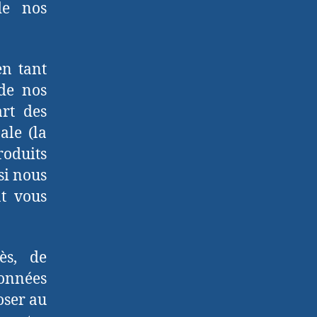
de nos
en tant
 de nos
art des
ale (la
roduits
si nous
nt vous
ès, de
données
oser au