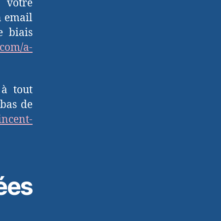
 votre
n email
 biais
.com/a-
à tout
 bas de
ncent-
ées