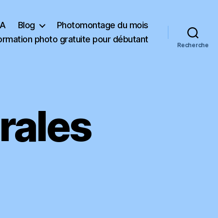
RECEVOIR LE
KA
Blog
Photomontage du mois
LIVRE
ormation photo gratuite pour débutant
Recherche
endue. En vous inscrivant vous recevrez des articles, vidéos, offres commerciales, podcast et autres conseils pour vous
es. Vous pouvez vous désabonner à tout instant. (
consulter notre politique de confidentialité des données
)
rales