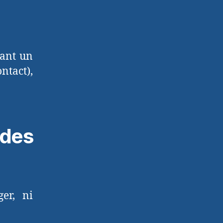
sant un
tact),
des
er, ni