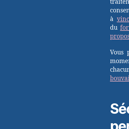
trait
consen
à
vin
du
for
propos
Vous 
moment
chacun
bouvai
Sé
pe