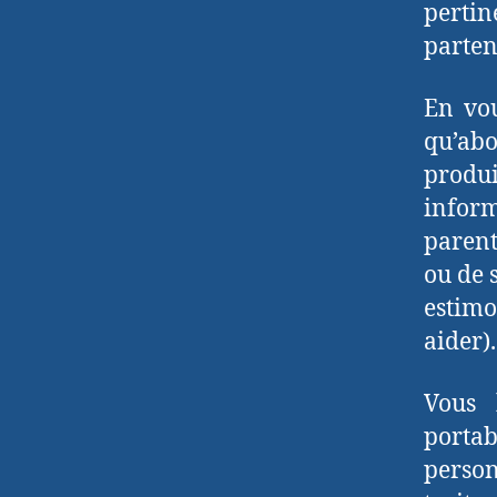
perti
parten
En vou
qu’abo
produi
inform
parent
ou de 
estimo
aider).
Vous 
portab
person