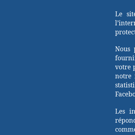
Le si
l’inte
protect
Nous 
fourn
votre 
notre 
statis
Facebo
Les in
répond
comme