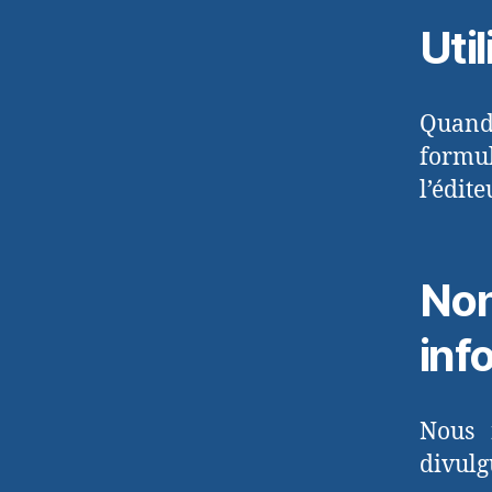
Uti
Quand 
formu
l’édite
No
inf
Nous 
divulg