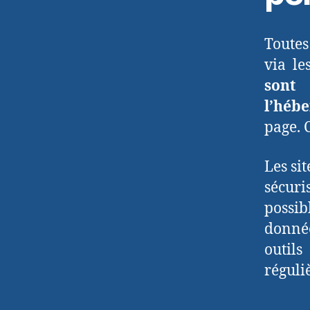
Toutes
via le
sont 
l’héb
page. 
Les si
sécuri
possib
donnée
outils
réguliè