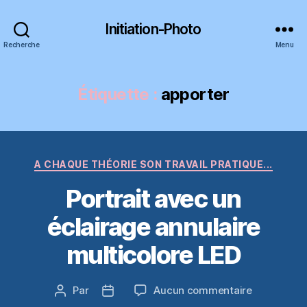
Initiation-Photo
Recherche
Menu
Étiquette :
apporter
Catégories
A CHAQUE THÉORIE SON TRAVAIL PRATIQUE...
Portrait avec un
éclairage annulaire
multicolore LED
sur
Par
Aucun commentaire
Auteur
Date
Portrait
de
de