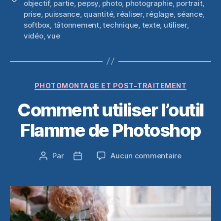
objectif
,
partie
,
pepsy
,
photo
,
photographie
,
portrait
,
prise
,
puissance
,
quantité
,
réaliser
,
réglage
,
séance
,
softbox
,
tâtonnement
,
technique
,
texte
,
utiliser
,
vidéo
,
vue
Catégories
PHOTOMONTAGE ET POST-TRAITEMENT
Comment utiliser l’outil
Flamme de Photoshop
sur
Par
Aucun commentaire
Auteur
Date
Comment
de
de
utiliser
l’article
l’article
l’outil
Flamme
de
Photoshop