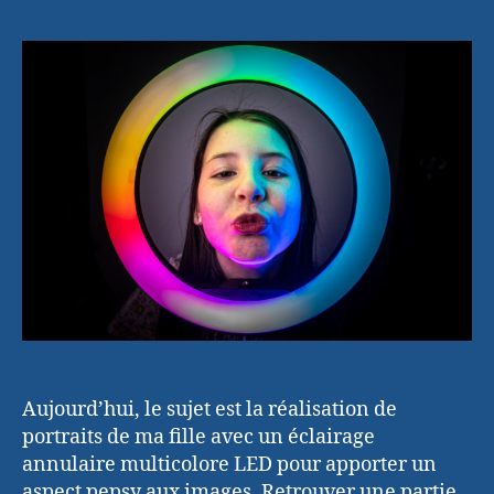
avec
l’article
l’article
un
éclairage
annulaire
multicolore
LED
Aujourd’hui, le sujet est la réalisation de
portraits de ma fille avec un éclairage
annulaire multicolore LED pour apporter un
aspect pepsy aux images. Retrouver une partie