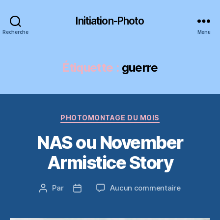
Initiation-Photo
Recherche
Menu
Étiquette :
guerre
Catégories
PHOTOMONTAGE DU MOIS
NAS ou November
Armistice Story
sur
Par
Aucun commentaire
Auteur
Date
NAS
de
de
ou
l’article
l’article
November