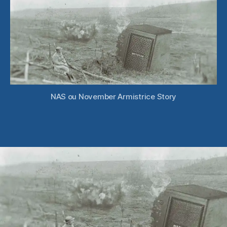
Armistice
Story
NAS ou November Armistrice Story