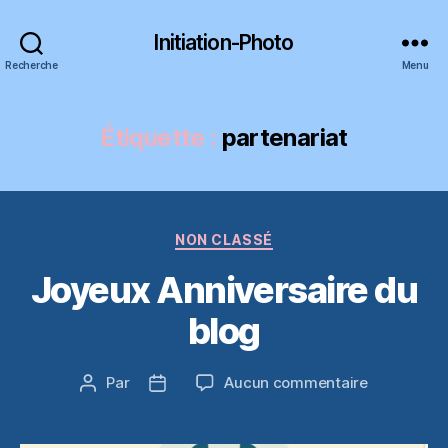
Initiation-Photo
Recherche
Menu
Étiquette :
partenariat
Catégories
NON CLASSÉ
Joyeux Anniversaire du
blog
sur
Par
Aucun commentaire
Auteur
Date
Joyeux
de
de
Anniversai
l’article
l’article
du