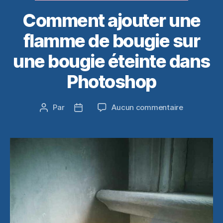
Comment ajouter une
flamme de bougie sur
une bougie éteinte dans
Photoshop
sur
Par
Aucun commentaire
Auteur
Date
Comment
de
de
ajouter
l’article
l’article
une
flamme
de
bougie
sur
une
bougie
éteinte