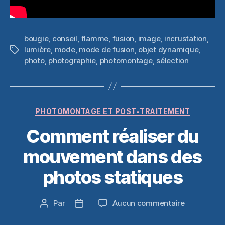
bougie
,
conseil
,
flamme
,
fusion
,
image
,
incrustation
,
lumière
,
mode
,
mode de fusion
,
objet dynamique
,
Étiquettes
photo
,
photographie
,
photomontage
,
sélection
Catégories
PHOTOMONTAGE ET POST-TRAITEMENT
Comment réaliser du
mouvement dans des
photos statiques
sur
Par
Aucun commentaire
Auteur
Date
Comment
de
de
réaliser