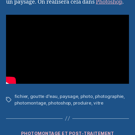
un paysage. On réalisera cela dans
Photoshop
.
fichier
,
goutte d'eau
,
paysage
,
photo
,
photographie
,
Étiquettes
photomontage
,
photoshop
,
produire
,
vitre
Catégories
PHOTOMONTAGE ET POST-TRAITEMENT