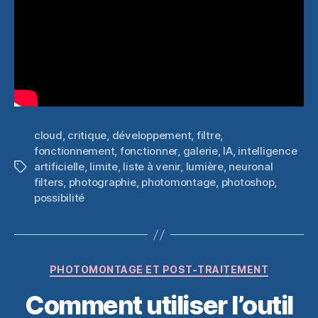
cloud
,
critique
,
développement
,
filtre
,
fonctionnement
,
fonctionner
,
galerie
,
IA
,
intelligence
artificielle
,
limite
,
liste à venir
,
lumière
,
neuronal
Étiquettes
filters
,
photographie
,
photomontage
,
photoshop
,
possibilité
Catégories
PHOTOMONTAGE ET POST-TRAITEMENT
Comment utiliser l’outil