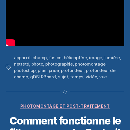
appareil
,
champ
,
fusion
,
hélicoptère
,
image
,
lumière
,
netteté
,
photo
,
photographie
,
photomontage
,
Étiquettes
photoshop
,
plan
,
prise
,
profondeur
,
profondeur de
champ
,
qDSLRBoard
,
sujet
,
temps
,
vidéo
,
vue
Catégories
PHOTOMONTAGE ET POST-TRAITEMENT
Comment fonctionne le