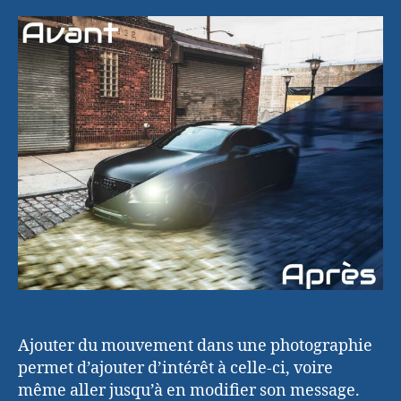
l’article
l’article
du
mouvemen
dans
des
photos
statiques
Ajouter du mouvement dans une photographie
permet d’ajouter d’intérêt à celle-ci, voire
même aller jusqu’à en modifier son message.