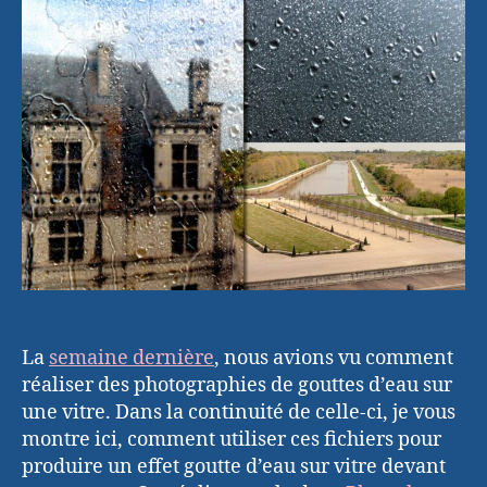
goutte
d’eau
sur
vitre
devant
un
paysage
La
semaine dernière
, nous avions vu comment
réaliser des photographies de gouttes d’eau sur
une vitre. Dans la continuité de celle-ci, je vous
montre ici, comment utiliser ces fichiers pour
produire un effet goutte d’eau sur vitre devant