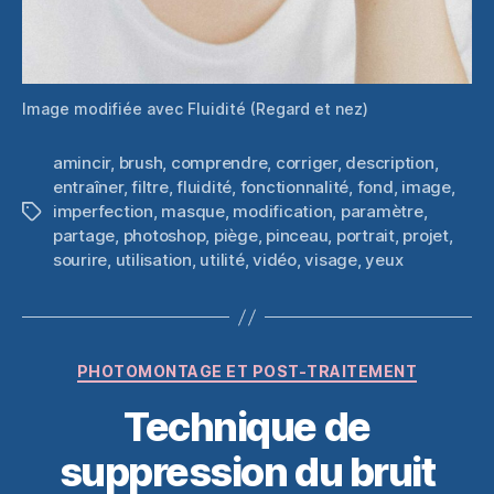
Image modifiée avec Fluidité (Regard et nez)
amincir
,
brush
,
comprendre
,
corriger
,
description
,
entraîner
,
filtre
,
fluidité
,
fonctionnalité
,
fond
,
image
,
imperfection
,
masque
,
modification
,
paramètre
,
Étiquettes
partage
,
photoshop
,
piège
,
pinceau
,
portrait
,
projet
,
sourire
,
utilisation
,
utilité
,
vidéo
,
visage
,
yeux
Catégories
PHOTOMONTAGE ET POST-TRAITEMENT
Technique de
suppression du bruit