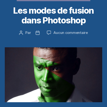
Les modes de fusion
dans Photoshop
sur
Par
Aucun commentaire
Auteur
Date
Les
de
de
modes
l’article
l’article
de
fusion
dans
Photoshop