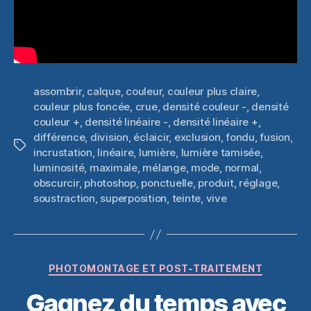
assombrir
,
calque
,
couleur
,
couleur plus claire
,
couleur plus foncée
,
crue
,
densité couleur -
,
densité
couleur +
,
densité linéaire -
,
densité linéaire +
,
différence
,
division
,
éclaicir
,
exclusion
,
fondu
,
fusion
,
Étiquettes
incrustation
,
linéaire
,
lumière
,
lumière tamisée
,
luminosité
,
maximale
,
mélange
,
mode
,
normal
,
obscurcir
,
photoshop
,
ponctuelle
,
produit
,
réglage
,
soustraction
,
superposition
,
teinte
,
vive
Catégories
PHOTOMONTAGE ET POST-TRAITEMENT
Gagnez du temps avec