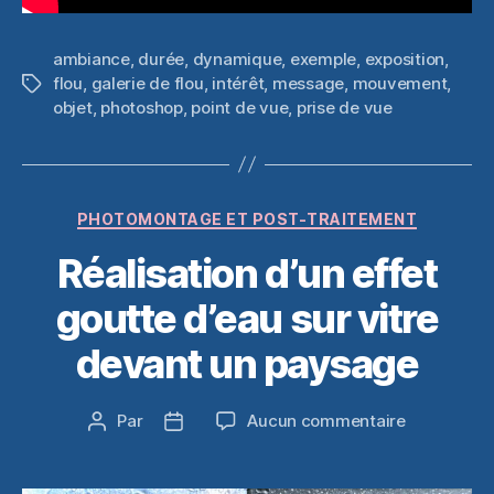
ambiance
,
durée
,
dynamique
,
exemple
,
exposition
,
flou
,
galerie de flou
,
intérêt
,
message
,
mouvement
,
Étiquettes
objet
,
photoshop
,
point de vue
,
prise de vue
Catégories
PHOTOMONTAGE ET POST-TRAITEMENT
Réalisation d’un effet
goutte d’eau sur vitre
devant un paysage
sur
Par
Aucun commentaire
Auteur
Date
Réalisation
de
de
d’un
l’article
l’article
effet