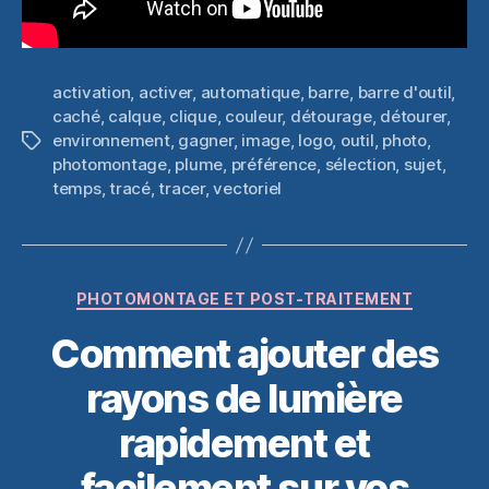
activation
,
activer
,
automatique
,
barre
,
barre d'outil
,
caché
,
calque
,
clique
,
couleur
,
détourage
,
détourer
,
environnement
,
gagner
,
image
,
logo
,
outil
,
photo
,
Étiquettes
photomontage
,
plume
,
préférence
,
sélection
,
sujet
,
temps
,
tracé
,
tracer
,
vectoriel
Catégories
PHOTOMONTAGE ET POST-TRAITEMENT
Comment ajouter des
rayons de lumière
rapidement et
facilement sur vos