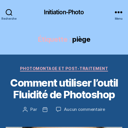
Initiation-Photo
Recherche
Menu
Étiquette :
piège
Catégories
PHOTOMONTAGE ET POST-TRAITEMENT
Comment utiliser l’outil
Fluidité de Photoshop
sur
Par
Aucun commentaire
Auteur
Date
Comment
de
de
utiliser
l’article
l’article
l’outil