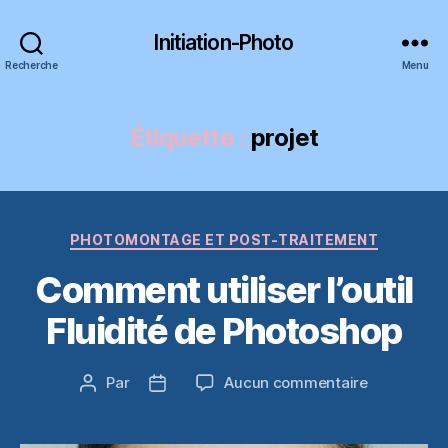
Initiation-Photo
Recherche
Menu
Étiquette :
projet
Catégories
PHOTOMONTAGE ET POST-TRAITEMENT
Comment utiliser l’outil
Fluidité de Photoshop
sur
Par
Aucun commentaire
Auteur
Date
Comment
de
de
utiliser
l’article
l’article
l’outil