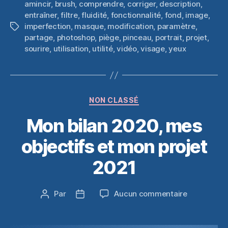
amincir
,
brush
,
comprendre
,
corriger
,
description
,
entraîner
,
filtre
,
fluidité
,
fonctionnalité
,
fond
,
image
,
imperfection
,
masque
,
modification
,
paramètre
,
Étiquettes
partage
,
photoshop
,
piège
,
pinceau
,
portrait
,
projet
,
sourire
,
utilisation
,
utilité
,
vidéo
,
visage
,
yeux
Catégories
NON CLASSÉ
Mon bilan 2020, mes
objectifs et mon projet
2021
sur
Par
Aucun commentaire
Auteur
Date
Mon
de
de
bilan
l’article
l’article
2020,