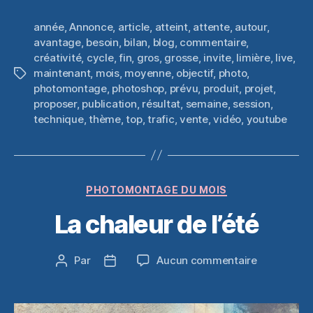
année
,
Annonce
,
article
,
atteint
,
attente
,
autour
,
avantage
,
besoin
,
bilan
,
blog
,
commentaire
,
créativité
,
cycle
,
fin
,
gros
,
grosse
,
invite
,
limière
,
live
,
maintenant
,
mois
,
moyenne
,
objectif
,
photo
,
Étiquettes
photomontage
,
photoshop
,
prévu
,
produit
,
projet
,
proposer
,
publication
,
résultat
,
semaine
,
session
,
technique
,
thème
,
top
,
trafic
,
vente
,
vidéo
,
youtube
Catégories
PHOTOMONTAGE DU MOIS
La chaleur de l’été
sur
Par
Aucun commentaire
Auteur
Date
La
de
de
chaleur
l’article
l’article
de