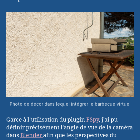
Photo de décor dans lequel intégrer le barbecue virtuel
Garce à l’utilisation du plugin
FSpy
, j’ai pu
définir précisément l’angle de vue de la caméra
dans
Blender
afin que les perspectives du