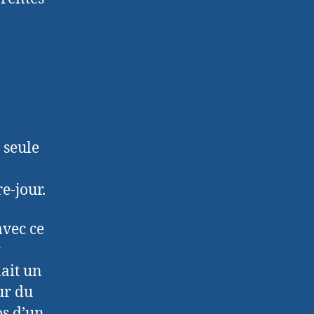
 seule
e-jour.
avec ce
r
lait un
ur du
os d’un