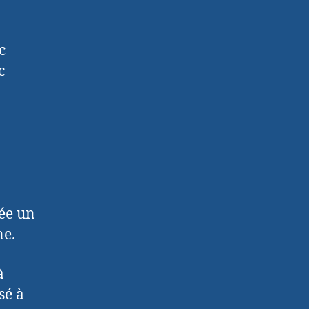
c
c
dée un
ne.
à
sé à