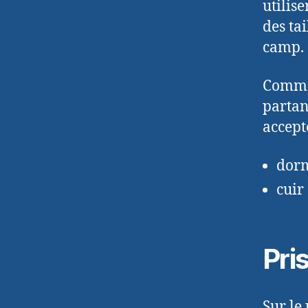
utilis
des ta
camp.
Comme 
partan
accepté
dorm
cuir
Pri
Sur le 