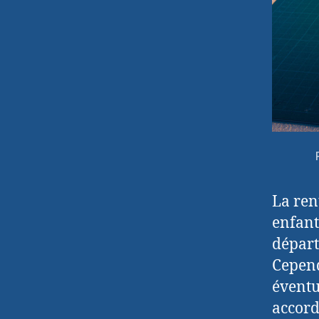
La ren
enfant
départ
Cepend
éventu
accord