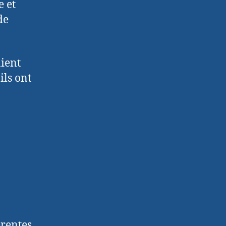
e et
de
aient
ils ont
érentes