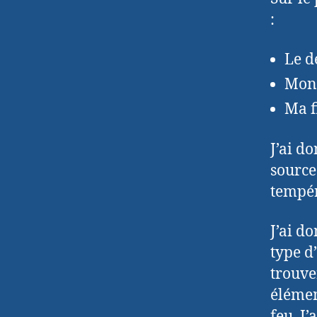
:
Le d
Mon 
Ma f
J’ai d
source
tempér
J’ai d
type d
trouve
élémen
feu. J