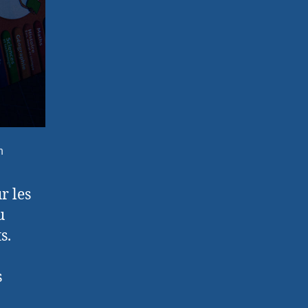
n
r les
u
s.
s