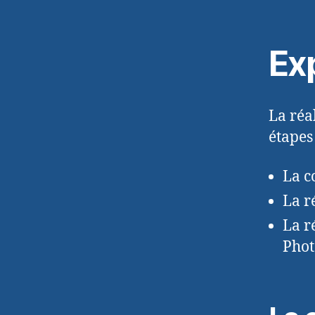
Ex
La réa
étapes
La c
La r
La r
Phot