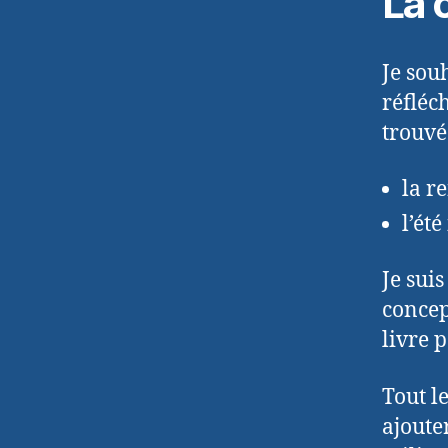
La 
Je sou
réfléc
trouvé
la r
l’été
Je sui
concep
livre 
Tout l
ajoute