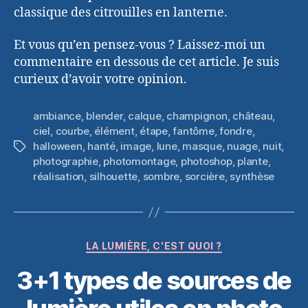
classique des citrouilles en lanterne.
Et vous qu’en pensez-vous ? Laissez-moi un
commentaire en dessous de cet article. Je suis
curieux d’avoir votre opinion.
ambiance
,
blender
,
calque
,
champignon
,
château
,
ciel
,
courbe
,
élément
,
étape
,
fantôme
,
fondre
,
halloween
,
hanté
,
image
,
lune
,
masque
,
nuage
,
nuit
,
Étiquettes
photographie
,
photomontage
,
photoshop
,
plante
,
réalisation
,
silhouette
,
sombre
,
sorcière
,
synthèse
Catégories
LA LUMIÈRE, C'EST QUOI ?
3+1 types de sources de