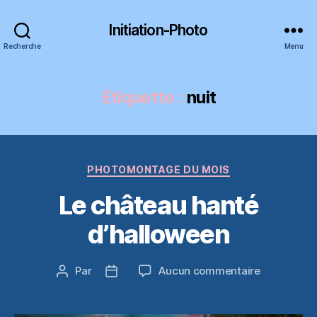
Initiation-Photo
Recherche
Menu
Étiquette :
nuit
Catégories
PHOTOMONTAGE DU MOIS
Le château hanté
d’halloween
sur
Par
Aucun commentaire
Auteur
Date
Le
de
de
château
l’article
l’article
hanté