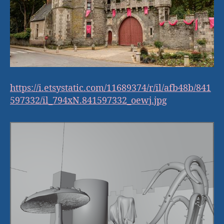
https://i.etsystatic.com/11689374/r/il/afb48b/841
597332/il_794xN.841597332_oewj.jpg