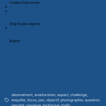
abonnement
,
amelioration
,
aspect
,
challenge
,
enquête
,
focus
,
jour
,
objectif
,
photographie
,
question
,
Étiquettes
resultat
,
sondage
,
technique
,
trafic