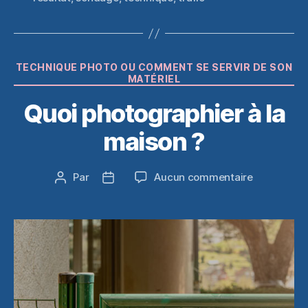
Catégories
TECHNIQUE PHOTO OU COMMENT SE SERVIR DE SON
MATÉRIEL
Quoi photographier à la
maison ?
sur
Par
Aucun commentaire
Auteur
Date
Quoi
de
de
photograph
l’article
l’article
à
la
maison
?