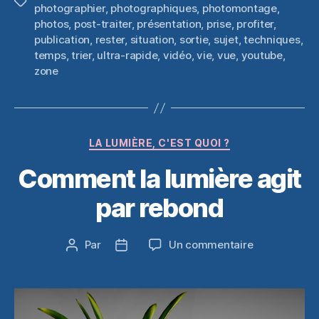
Étiquettes
photographier
,
photographiques
,
photomontage
,
photos
,
post-traiter
,
présentation
,
prise
,
profiter
,
publication
,
rester
,
situation
,
sortie
,
sujet
,
techniques
,
temps
,
trier
,
ultra-rapide
,
vidéo
,
vie
,
vue
,
youtube
,
zone
Catégories
LA LUMIÈRE, C'EST QUOI ?
Comment la lumière agit
par rebond
sur
Par
Un commentaire
Auteur
Date
Comment
de
de
la
l’article
l’article
lumière
agit