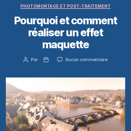
Catégories
PHOTOMONTAGE ET POST-TRAITEMENT
Pourquoi et comment
réaliser un effet
maquette
sur
Par
Aucun commentaire
Auteur
Date
Pourquoi
de
de
et
l’article
l’article
comment
réaliser
un
effet
maquette