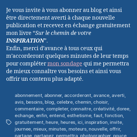
Je vous invite à vous abonner au blog et ainsi
être directement averti à chaque nouvelle
publication et recevez en échange gratuitement
mon livre “
Sur le chemin de votre
INSPIRATION
”.
Enfin, merci d’avance à tous ceux qui
m’accorderont quelques minutes de leur temps
pour compléter
mon sondage
qui me permettra
de mieux connaître vos besoins et ainsi vous
offrir un contenu plus adapté.
abonnement
,
abonner
,
accorderont
,
avance
,
averti
,
avis
,
besoins
,
blog
,
celebre
,
chemin
,
choisir
,
commentaire
,
completer
,
connaitre
,
créativité
,
doree
,
echange
,
enfin
,
entend
,
esthetisme
,
faut
,
fonction
,
gratuitement
,
heure
,
heures
,
ici
,
inspiration
,
invite
,
Étiquettes
journee
,
mieux
,
minutes
,
moteurs
,
nouvelle
,
offrir
,
partage
,
partagez
,
permettra
,
photographier
,
pouce
,