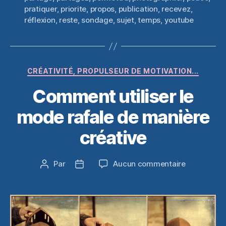
pratiquer
,
priorite
,
propos
,
publication
,
recevez
,
réflexion
,
reste
,
sondage
,
sujet
,
temps
,
youtube
Catégories
CRÉATIVITÉ, PROPULSEUR DE MOTIVATION...
Comment utiliser le
mode rafale de manière
créative
sur
Par
Aucun commentaire
Auteur
Date
Comment
de
de
utiliser
l’article
l’article
le
mode
rafale