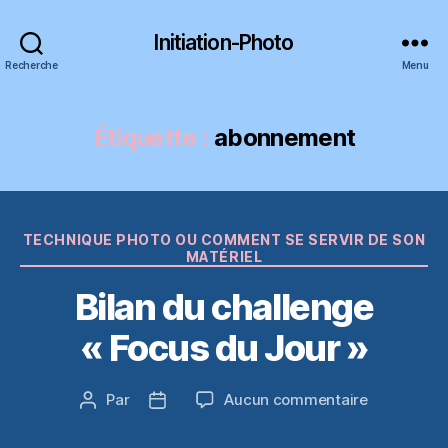
Initiation-Photo
Recherche
Menu
Étiquette :
abonnement
Catégories
TECHNIQUE PHOTO OU COMMENT SE SERVIR DE SON
MATÉRIEL
Bilan du challenge
« Focus du Jour »
sur
Par
Aucun commentaire
Auteur
Date
Bilan
de
de
du
l’article
l’article