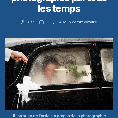
les temps
sur
Par
Aucun commentaire
Auteur
Date
Pratiquer
de
de
la
l’article
l’article
photograph
par
tous
les
temps
Illustration de l'article à propos de la photographie