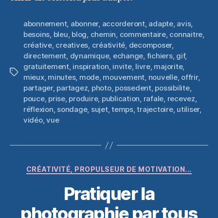
abonnement
,
abonner
,
accorderont
,
adapte
,
avis
,
besoins
,
bleu
,
blog
,
chemin
,
commentaire
,
connaitre
,
créative
,
creatives
,
créativité
,
decomposer
,
directement
,
dynamique
,
echange
,
fichiers
,
gif
,
gratuitement
,
inspiration
,
invite
,
livre
,
majorite
,
Étiquettes
mieux
,
minutes
,
mode
,
mouvement
,
nouvelle
,
offrir
,
partager
,
partagez
,
photo
,
possedent
,
possibilite
,
pouce
,
prise
,
produire
,
publication
,
rafale
,
recevez
,
réflexion
,
sondage
,
sujet
,
temps
,
trajectoire
,
utiliser
,
vidéo
,
vue
Catégories
CRÉATIVITÉ, PROPULSEUR DE MOTIVATION...
Pratiquer la
photographie par tous