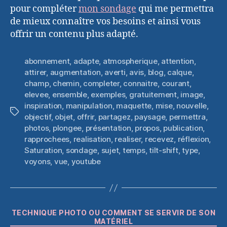
pour compléter
mon sondage
qui me permettra
de mieux connaître vos besoins et ainsi vous
offrir un contenu plus adapté.
abonnement
,
adapte
,
atmospherique
,
attention
,
attirer
,
augmentation
,
averti
,
avis
,
blog
,
calque
,
champ
,
chemin
,
completer
,
connaitre
,
courant
,
elevee
,
ensemble
,
exemples
,
gratuitement
,
image
,
inspiration
,
manipulation
,
maquette
,
mise
,
nouvelle
,
Étiquettes
objectif
,
objet
,
offrir
,
partagez
,
paysage
,
permettra
,
photos
,
plongee
,
présentation
,
propos
,
publication
,
rapprochees
,
realisation
,
realiser
,
recevez
,
réflexion
,
Saturation
,
sondage
,
sujet
,
temps
,
tilt-shift
,
type
,
voyons
,
vue
,
youtube
Catégories
TECHNIQUE PHOTO OU COMMENT SE SERVIR DE SON
MATÉRIEL