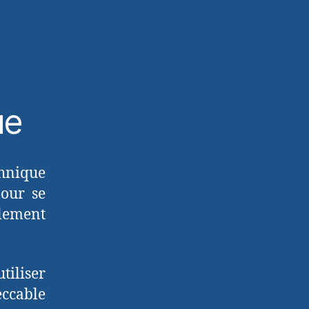
ue
hnique
Pour se
ilement
tiliser
eccable