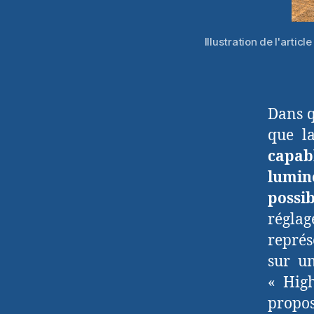
Illustration de l'arti
Dans q
que 
capabl
lumin
possi
réglag
représ
sur un
« High
propo