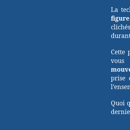
La te
figure
cliché
durant
Cette 
vous 
mouve
prise
l’ense
Quoi q
dernie