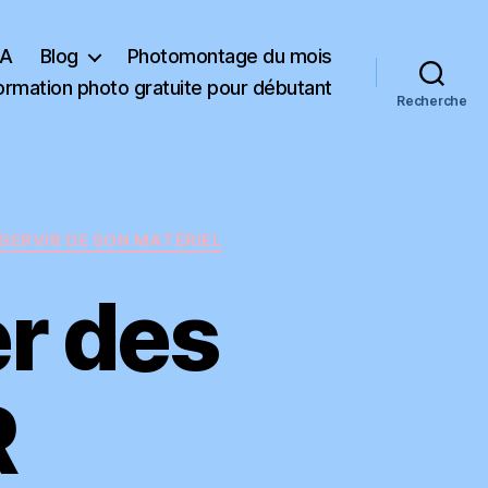
RECEVOIR LE
KA
Blog
Photomontage du mois
LIVRE
ormation photo gratuite pour débutant
Recherche
endue. En vous inscrivant vous recevrez des articles, vidéos, offres commerciales, podcast et autres conseils pour vous
es. Vous pouvez vous désabonner à tout instant. (
consulter notre politique de confidentialité des données
)
ERVIR DE SON MATÉRIEL
r des
R