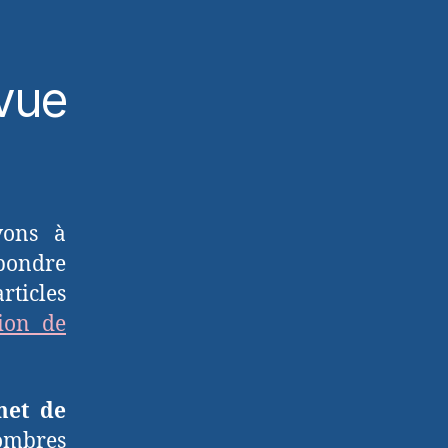
vue
vons à
pondre
articles
ion de
met de
ombres