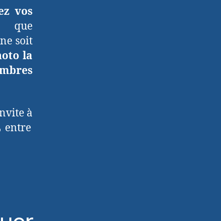
iez vos
r que
ne soit
oto la
ombres
invite à
L
entre