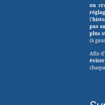
ou cr
régla
l’
hist
pas sa
plus 
(à gau
Afin d’
éviter
chaque