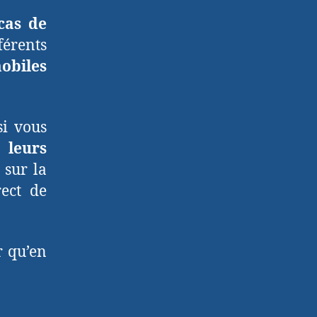
cas de
férents
obiles
si vous
,
leurs
sur la
ect de
r qu’en