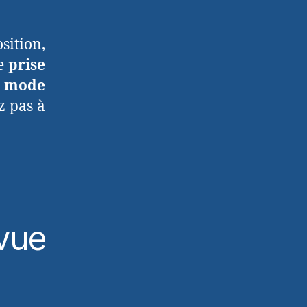
sition,
ne
prise
n
mode
ez pas à
 vue