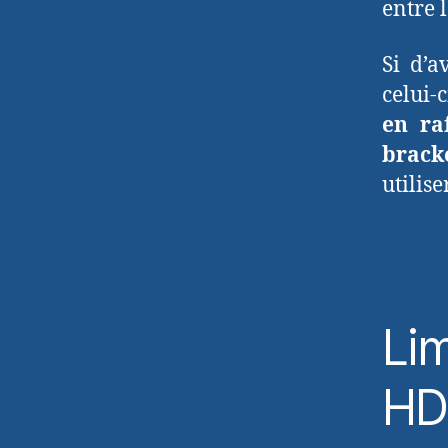
entre l
Si d’a
celui-
en ra
brack
utilis
Lim
HD