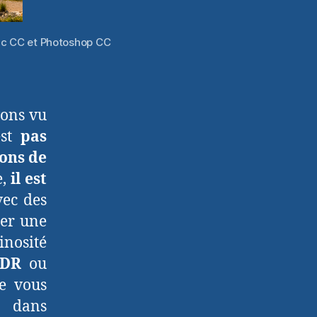
ssic CC et Photoshop CC
vons vu
est
pas
ions de
,
il est
ec des
ner une
inosité
DR
ou
je vous
a dans