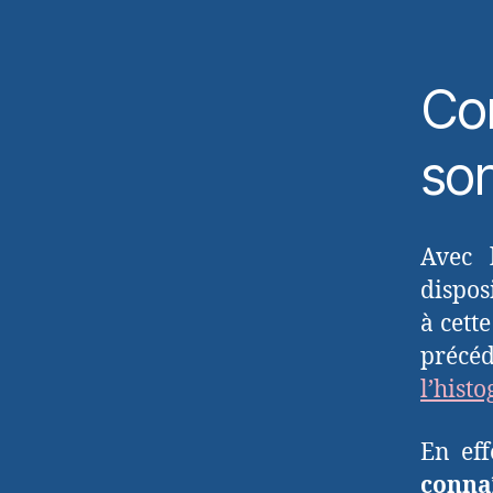
Co
son
Avec 
disposi
à cette
précéd
l’his
En eff
conna