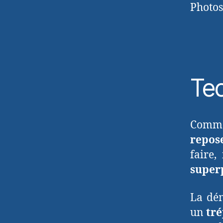
Photos
Tec
Comme
repos
faire,
super
La dém
un
tr