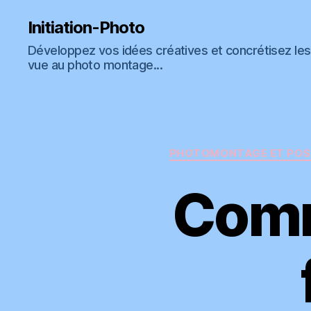
Vous êtes libre de recevoir
GRATUITEMEN
Initiation-Photo
Développez vos idées créatives et concrétisez les 
vue au photo montage...
qui explique mo
PHOTOMONTAGE ET POS
Comm