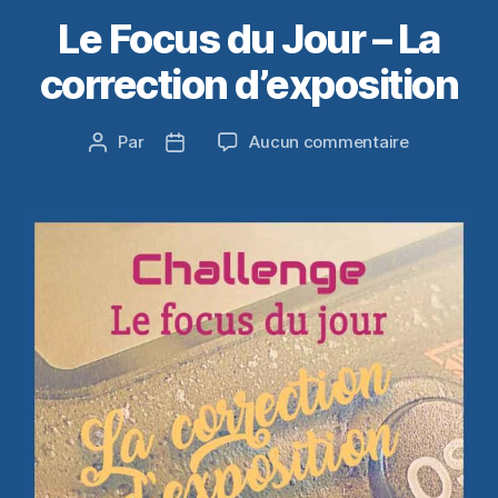
Le Focus du Jour – La
correction d’exposition
sur
Par
Aucun commentaire
Auteur
Date
Le
de
de
Focus
l’article
l’article
du
Jour
–
La
correction
d’expositio