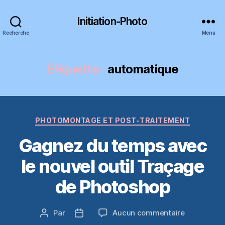
Initiation-Photo
Recherche
Menu
Étiquette :
automatique
Catégories
PHOTOMONTAGE ET POST-TRAITEMENT
Gagnez du temps avec
le nouvel outil Traçage
de Photoshop
sur
Par
Aucun commentaire
Auteur
Date
Gagnez
de
de