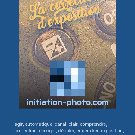
agir
,
automatique
,
canal
,
clair
,
comprendre
,
correction
,
corriger
,
décaler
,
engendrer
,
exposition
,