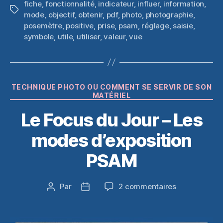
fiche
,
fonctionnalité
,
indicateur
,
influer
,
information
,
Étiquettes
mode
,
objectif
,
obtenir
,
pdf
,
photo
,
photographie
,
posemètre
,
positive
,
prise
,
psam
,
réglage
,
saisie
,
symbole
,
utile
,
utiliser
,
valeur
,
vue
Catégories
TECHNIQUE PHOTO OU COMMENT SE SERVIR DE SON
MATÉRIEL
Le Focus du Jour – Les
modes d’exposition
PSAM
sur
Par
2 commentaires
Auteur
Date
Le
de
de
Focus
l’article
l’article
du