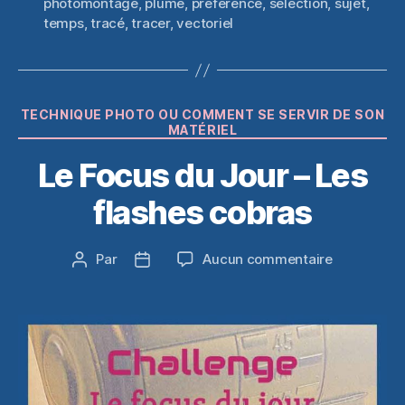
photomontage
,
plume
,
préférence
,
sélection
,
sujet
,
temps
,
tracé
,
tracer
,
vectoriel
Catégories
TECHNIQUE PHOTO OU COMMENT SE SERVIR DE SON
MATÉRIEL
Le Focus du Jour – Les
flashes cobras
sur
Par
Aucun commentaire
Auteur
Date
Le
de
de
Focus
l’article
l’article
du
Jour
–
Les
flashes