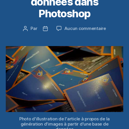
données dans
Photoshop
sur
Par
Aucun commentaire
Auteur
Date
Comment
de
de
générer
l’article
l’article
des
images
automatiq
à
partir
d’une
base
de
données
dans
Photoshop
Photo d'illustration de l'article à propos de la
génération d'images à partir d'une base de