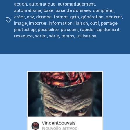
action
,
automatique
,
automatiquement
,
automatisme
,
base
,
base de données
,
compléter
,
créer
,
csv
,
donnée
,
format
,
gain
,
génération
,
générer
,
Étiquettes
image
,
importer
,
information
,
liaison
,
outil
,
partage
,
photoshop
,
possibilité
,
puissant
,
rapide
,
rapidement
,
ressouce
,
script
,
série
,
temps
,
utilisation