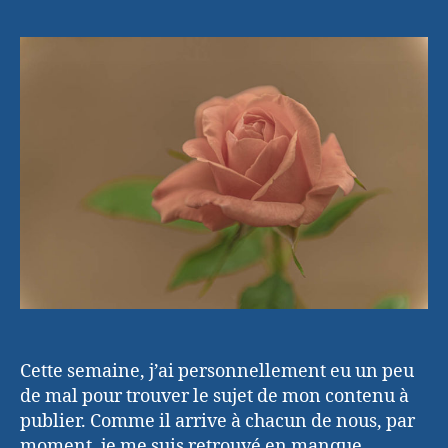
sortir
l’article
l’article
des
périodes
de
manque
d’inspiration
Cette semaine, j’ai personnellement eu un peu
de mal pour trouver le sujet de mon contenu à
publier. Comme il arrive à chacun de nous, par
moment, je me suis retrouvé en manque