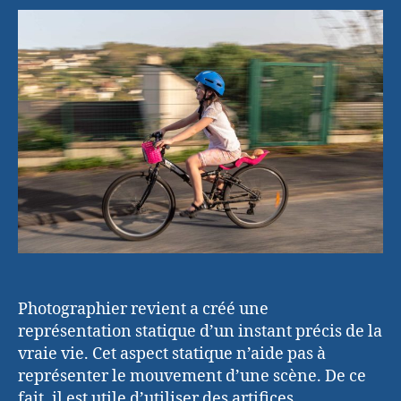
application
de
la
technique
du
filé
Photographier revient a créé une
représentation statique d’un instant précis de la
vraie vie. Cet aspect statique n’aide pas à
représenter le mouvement d’une scène. De ce
fait, il est utile d’utiliser des artifices