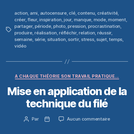
action
,
ami
,
autocensure
,
clé
,
contenu
,
créativité
,
créer
,
fleur
,
inspiration
,
jour
,
manque
,
mode
,
moment
,
partager
,
période
,
photo
,
pression
,
procrastination
,
Étiquettes
produire
,
réalisation
,
réfléchir
,
relation
,
réussir
,
semaine
,
série
,
situation
,
sortir
,
stress
,
sujet
,
temps
,
vidéo
Catégories
A CHAQUE THÉORIE SON TRAVAIL PRATIQUE...
Mise en application de la
technique du filé
sur
Par
Aucun commentaire
Auteur
Date
Mise
de
de
en
l’article
l’article