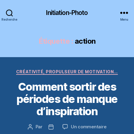
Initiation-Photo
Recherche
Menu
Étiquette :
action
Catégories
CRÉATIVITÉ, PROPULSEUR DE MOTIVATION...
Comment sortir des
périodes de manque
d’inspiration
sur
Par
Un commentaire
Auteur
Date
Comment
de
de