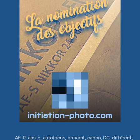
AF-P
,
aps-c
,
autofocus
,
bruyant
,
canon
,
DC
,
différent
,