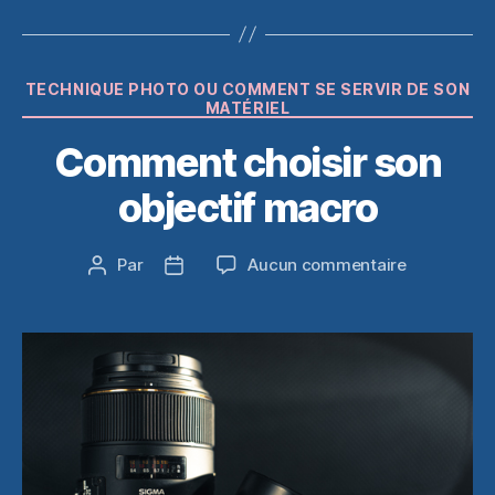
Catégories
TECHNIQUE PHOTO OU COMMENT SE SERVIR DE SON
MATÉRIEL
Comment choisir son
objectif macro
sur
Par
Aucun commentaire
Auteur
Date
Comment
de
de
choisir
l’article
l’article
son
objectif
macro