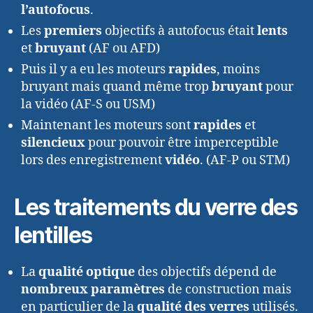
l’autofocus
.
Les
premiers
objectifs à autofocus était
lents
et
bruyant
(AF ou AFD)
Puis il y a eu les moteurs
rapides
, moins
bruyant mais quand même trop
bruyant
pour
la vidéo (AF-S ou USM)
Maintenant les moteurs sont
rapides
et
silencieux
pour pouvoir être imperceptible
lors des enregistrement
vidéo
. (AF-P ou STM)
Les traitements du verre des
lentilles
La
qualité optique
des objectifs dépend de
nombreux paramètres
de construction mais
en particulier de la
qualité des verres
utilisés.