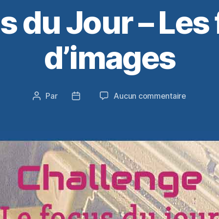
s du Jour – Les
d’images
sur
Par
Aucun commentaire
Auteur
Date
Le
de
de
Focus
l’article
l’article
du
Jour
–
Les
formats
d’images