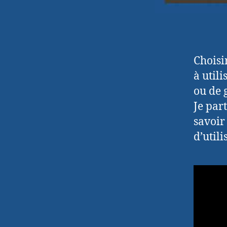
Choisi
à util
ou de 
Je par
savoir
d’utili