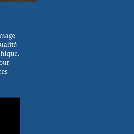
’image
ualité
phique.
pour
ces