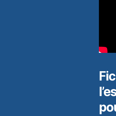
Fic
l’e
pou