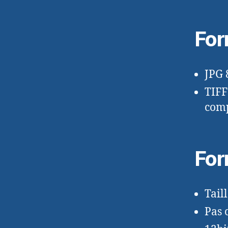
For
JPG 
TIFF
comp
Fo
Tail
Pas 