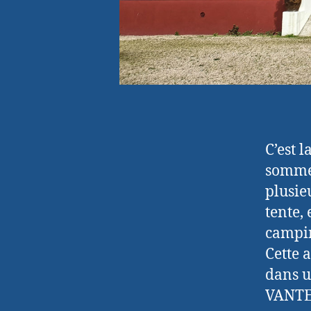
C’est 
sommes
plusie
tente,
campin
Cette 
dans u
VANTE