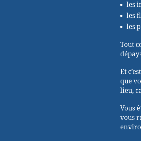
les i
les f
les 
Tout c
dépay
Et c’es
que vo
lieu, c
Vous ê
vous r
enviro