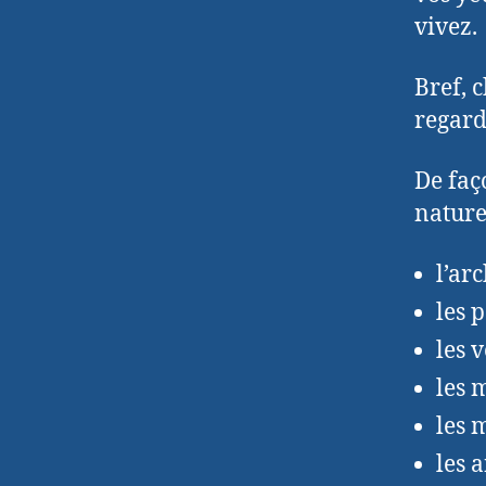
vivez.
Bref, 
regard
De faç
nature
l’arc
les 
les 
les 
les 
les 