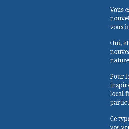
Vous es
nouvel
vous i
Oui, e
nouvea
nature
Pour l
inspir
local 
partic
Ce typ
vos ye