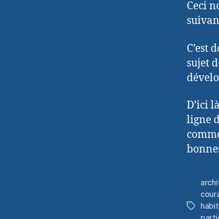
Ceci n
suivan
C’est 
sujet 
dévelo
D’ici 
ligne 
comme 
bonnes
archi
cour
habit
Étiquett
part