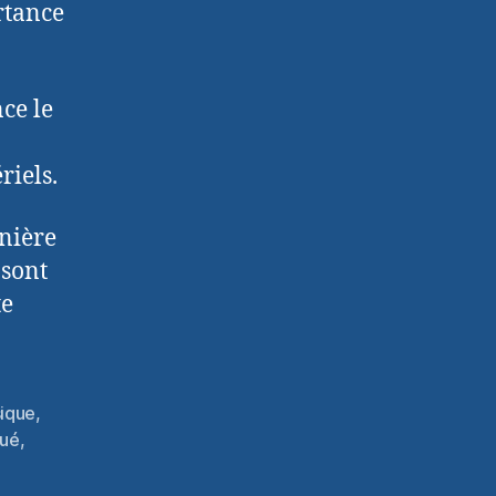
rtance
ce le
riels.
rnière
 sont
te
sique
,
tué
,