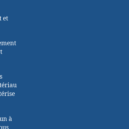
 et
nement
t
s
tériau
térise
mun à
ous