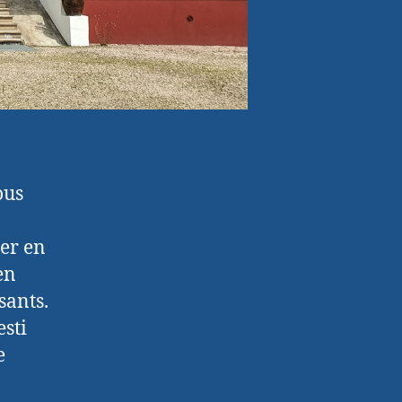
ous
uer en
en
sants.
sti
e