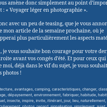
ous amène donc simplement au point d’impo
t : « Voyager léger en photographie ».
donc avec un peu de teasing, que je vous annon
de mon article de la semaine prochaine, où je
pperai plus particulièrement les aspects maté
là, je vous souhaite bon courage pour votre de
droite avant vos congés d’été. Et pour ceux qui
moi, déjà dans le vif du sujet, je vous souhai
 photos !
tecture
,
avantages
,
camping
,
caracteristiques
,
changer
,
clas
age
,
dépaysement
,
environnement
,
fabriquer
,
habitude
,
habi
uel
,
insecte
,
inspire
,
invite
,
itinérant
,
jour
,
lieu
,
naturellement
,
es
iculierement
,
photos
,
regard
,
signalisation
,
simplement
,
sujet
,