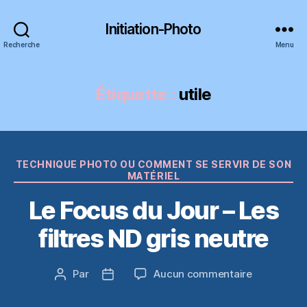
Initiation-Photo
Recherche
Menu
Étiquette :
utile
Catégories
TECHNIQUE PHOTO OU COMMENT SE SERVIR DE SON
MATÉRIEL
Le Focus du Jour – Les
filtres ND gris neutre
sur
Par
Aucun commentaire
Auteur
Date
Le
de
de
Focus
l’article
l’article