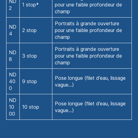
ND
1 stop*
pour une faible profondeur de
2
champ
Portraits à grande ouverture
ND
2 stop
pour une faible profondeur de
4
champ
Portraits à grande ouverture
ND
3 stop
pour une faible profondeur de
8
champ
ND
Pose longue (filet d’eau, lissage
40
9 stop
vague…)
0
ND
Pose longue (filet d’eau, lissage
10
10 stop
vague…)
00