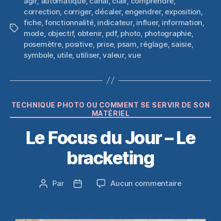
agir
,
automatique
,
canal
,
clair
,
comprendre
,
correction
,
corriger
,
décaler
,
engendrer
,
exposition
,
fiche
,
fonctionnalité
,
indicateur
,
influer
,
information
,
Étiquettes
mode
,
objectif
,
obtenir
,
pdf
,
photo
,
photographie
,
posemètre
,
positive
,
prise
,
psam
,
réglage
,
saisie
,
symbole
,
utile
,
utiliser
,
valeur
,
vue
Catégories
TECHNIQUE PHOTO OU COMMENT SE SERVIR DE SON
MATÉRIEL
Le Focus du Jour – Le
bracketing
sur
Par
Aucun commentaire
Auteur
Date
Le
de
de
Focus
l’article
l’article
du