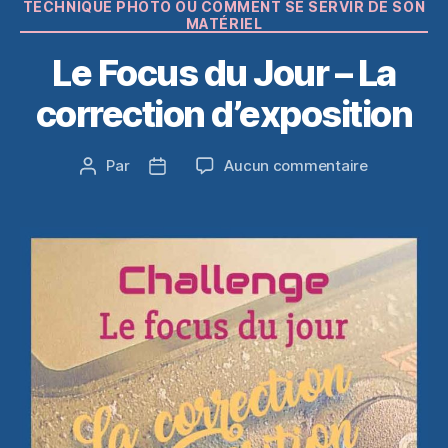
Catégories
TECHNIQUE PHOTO OU COMMENT SE SERVIR DE SON
MATÉRIEL
Le Focus du Jour – La
correction d’exposition
sur
Par
Aucun commentaire
Auteur
Date
Le
de
de
Focus
l’article
l’article
du
Jour
–
La
correction
d’expositio