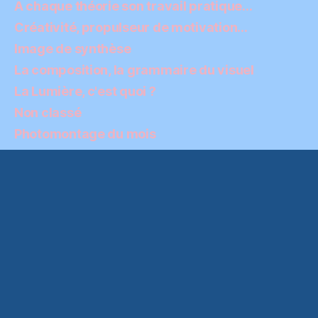
A chaque théorie son travail pratique…
Créativité, propulseur de motivation…
Image de synthèse
La composition, la grammaire du visuel
La Lumière, c'est quoi ?
Non classé
Photomontage du mois
Photomontage et post-traitement
Technique photo ou comment se servir de son
matériel
Conditions générales d’utilisation
© 2026
Initiation-Photo
Haut
↑