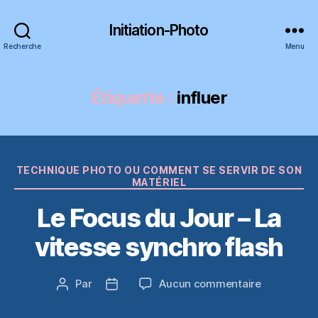
Initiation-Photo
Recherche
Menu
Étiquette :
influer
Catégories
TECHNIQUE PHOTO OU COMMENT SE SERVIR DE SON
MATÉRIEL
Le Focus du Jour – La
vitesse synchro flash
sur
Par
Aucun commentaire
Auteur
Date
Le
de
de
Focus
l’article
l’article