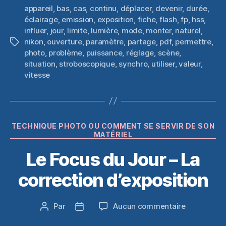
appareil
,
bas
,
cas
,
continu
,
déplacer
,
devenir
,
durée
,
éclairage
,
emission
,
exposition
,
fiche
,
flash
,
fp
,
hss
,
influer
,
jour
,
limite
,
lumière
,
mode
,
monter
,
naturel
,
nikon
,
ouverture
,
paramètre
,
partage
,
pdf
,
permettre
,
Étiquettes
photo
,
problème
,
puissance
,
réglage
,
scène
,
situation
,
stroboscopique
,
synchro
,
utiliser
,
valeur
,
vitesse
Catégories
TECHNIQUE PHOTO OU COMMENT SE SERVIR DE SON
MATÉRIEL
Le Focus du Jour – La
correction d’exposition
sur
Par
Aucun commentaire
Auteur
Date
Le
de
de