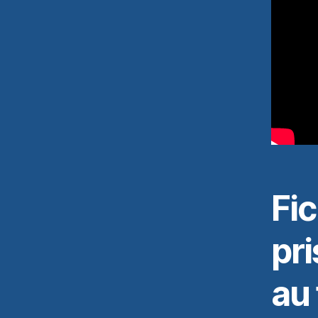
Fi
pri
au 