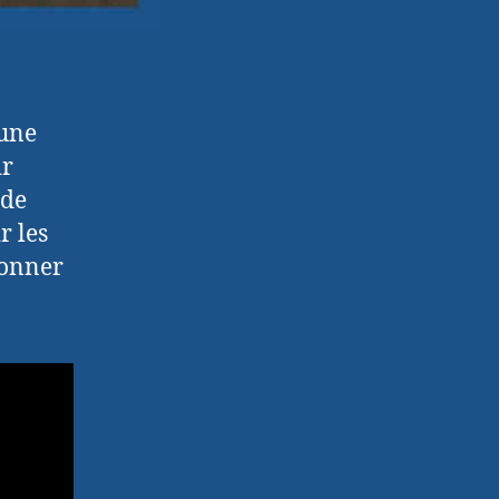
 une
ir
 de
r les
donner