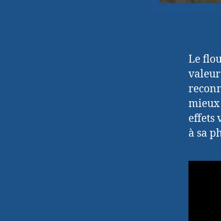
Le flo
valeur
reconn
mieux 
effets
à sa p