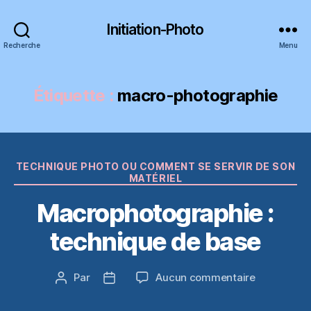
Initiation-Photo
Recherche
Menu
Étiquette :
macro-photographie
Catégories
TECHNIQUE PHOTO OU COMMENT SE SERVIR DE SON
MATÉRIEL
Macrophotographie :
technique de base
sur
Par
Aucun commentaire
Auteur
Date
Macrophot
de
de
:
l’article
l’article