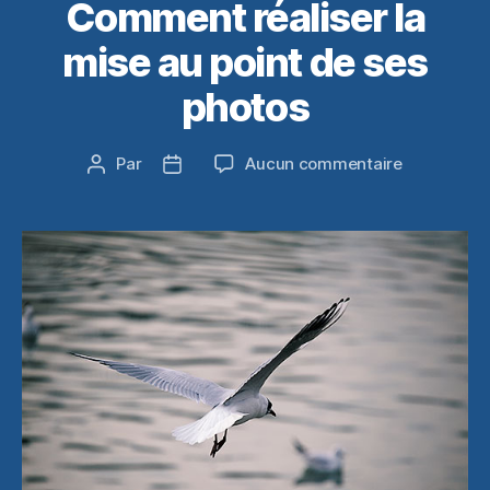
Comment réaliser la
mise au point de ses
photos
sur
Par
Aucun commentaire
Auteur
Date
Comment
de
de
réaliser
l’article
l’article
la
mise
au
point
de
ses
photos