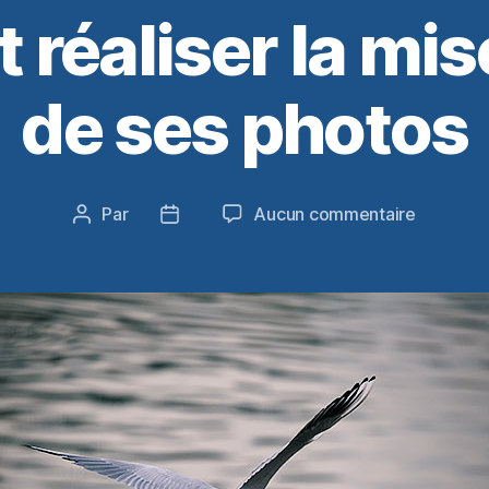
éaliser la mis
de ses photos
sur
Par
Aucun commentaire
Auteur
Date
Commen
de
de
réaliser
l’article
l’article
la
mise
au
point
de
ses
photos