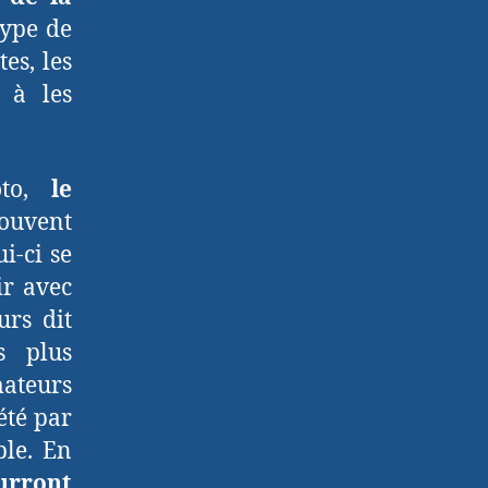
type de
es, les
 à les
oto,
le
 souvent
ui-ci se
ir avec
urs dit
s plus
mateurs
été par
ple. En
urront