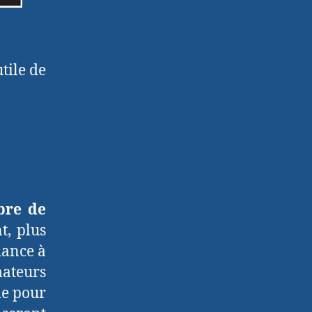
utile de
re de
, plus
dance à
mateurs
le pour