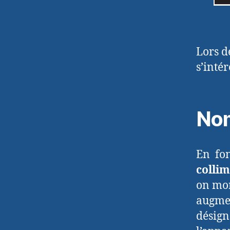
Lors de
s’inté
Nom
En fon
colli
on mon
augmen
désign