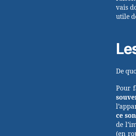
vais d
utile 
Le
De quo
Pour f
souve
l’appa
ce son
de l’i
(en ro