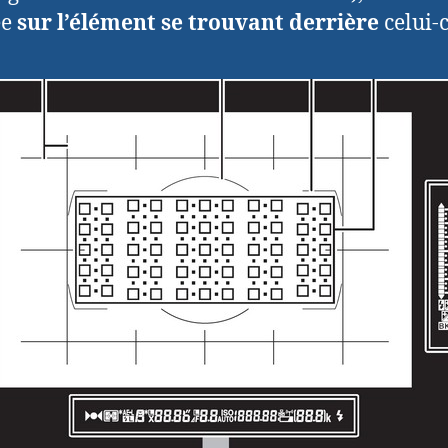
ée
sur l’élément se trouvant derrière
celui-c