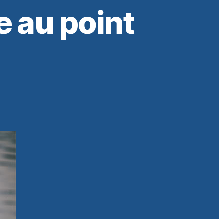
e au point
t