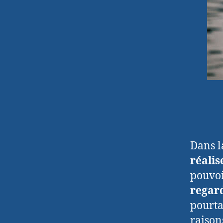
Dans l
réali
pouvoi
regar
pourta
raison