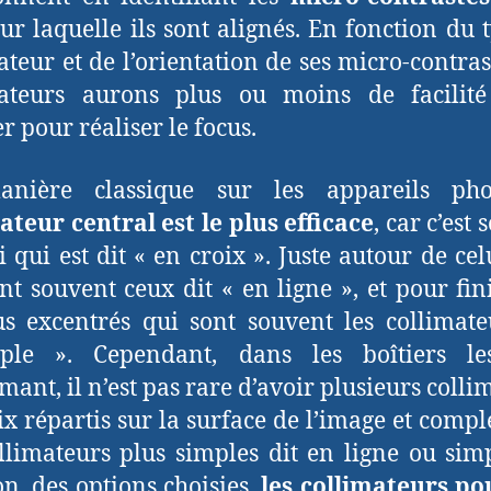
ur laquelle ils sont alignés. En fonction du 
ateur et de l’orientation de ses micro-contrast
mateurs aurons plus ou moins de facilité
r pour réaliser le focus.
nière classique sur les appareils ph
ateur central est le plus efficace
, car c’est
i qui est dit « en croix ». Juste autour de cel
nt souvent ceux dit « en ligne », et pour fin
us excentrés qui sont souvent les collimate
ple ». Cependant, dans les boîtiers le
mant, il n’est pas rare d’avoir plusieurs colli
ix répartis sur la surface de l’image et compl
llimateurs plus simples dit en ligne ou sim
on, des options choisies,
les collimateurs po