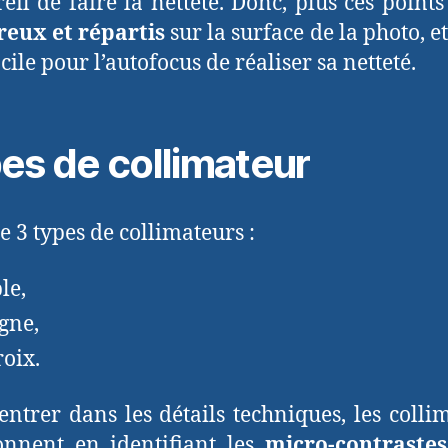
reil de faire la netteté. Donc, plus ces points
eux et répartis
sur la surface de la photo, et
cile pour l’autofocus de réaliser sa netteté.
es de collimateur
te 3 types de collimateurs :
le,
igne,
roix.
entrer dans les détails techniques, les colli
onnent en identifiant les
micro-contrastes