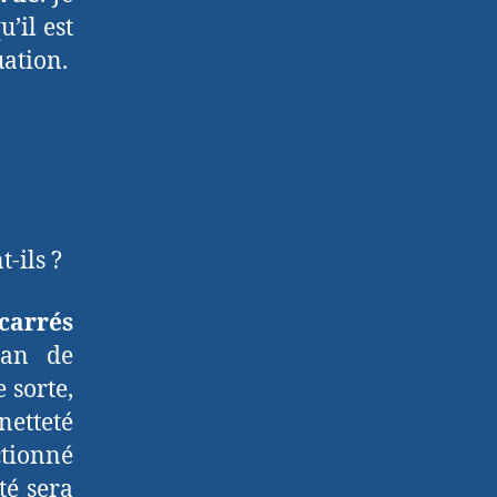
’il est
uation.
-ils ?
 carrés
ran de
 sorte,
netteté
ctionné
té sera