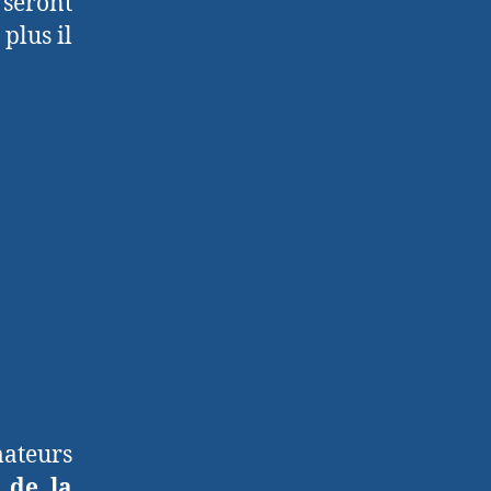
 seront
 plus il
mateurs
 de la