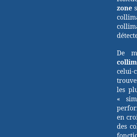
zone
s
collim
colli
détecte
De ma
collim
celui-c
trouve
les pl
« sim
perfor
en cro
des co
foncti