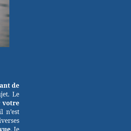
ant de
jet. Le
r votre
l n’est
iverses
 vue
. Je