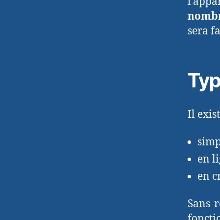
l’appa
nombr
sera fa
Typ
Il exis
simp
en l
en c
Sans r
foncti