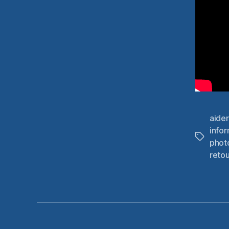
aider
info
Étiquett
phot
reto