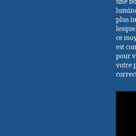
une bo
lumino
plus i
lesque
ce moy
est co
pour v
votre 
correc