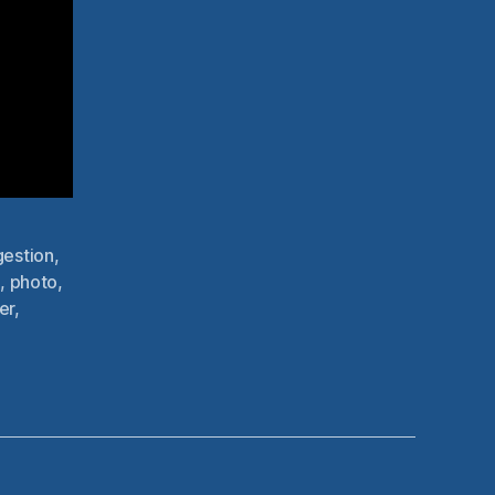
gestion
,
u
,
photo
,
er
,