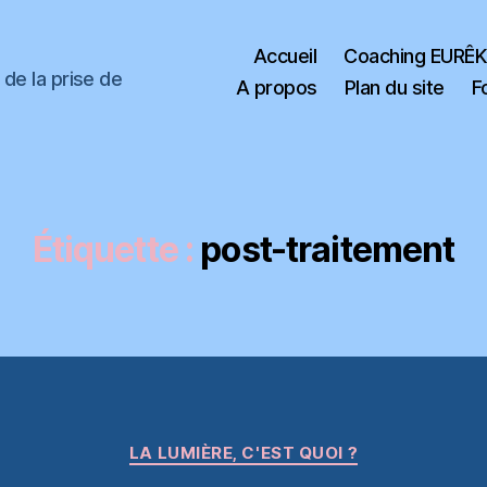
Accueil
Coaching EURÊ
de la prise de
A propos
Plan du site
F
Étiquette :
post-traitement
Catégories
LA LUMIÈRE, C'EST QUOI ?