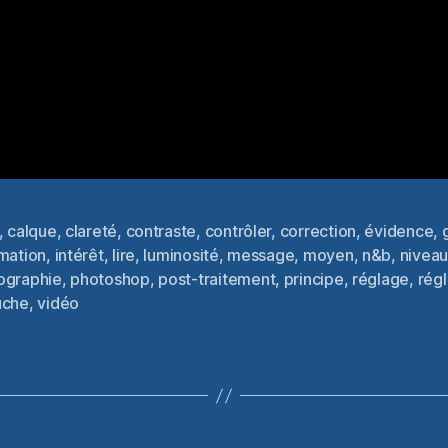
,
calque
,
clareté
,
contraste
,
contrôler
,
correction
,
évidence
,
rmation
,
intérêt
,
lire
,
luminosité
,
message
,
moyen
,
n&b
,
nivea
es
ographie
,
photoshop
,
post-traitement
,
principe
,
réglage
,
régl
uche
,
vidéo