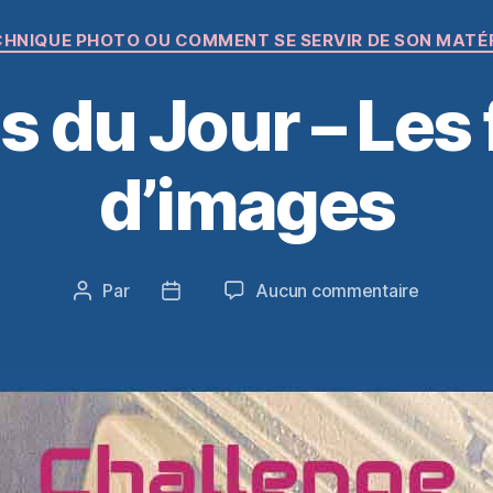
Catégories
HNIQUE PHOTO OU COMMENT SE SERVIR DE SON MATÉ
s du Jour – Les
d’images
sur
Par
Aucun commentaire
Auteur
Date
Le
de
de
Focus
l’article
l’article
du
Jour
–
Les
formats