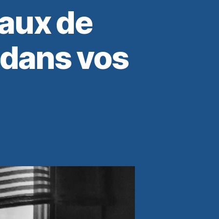
eaux de
 dans vos
t
e