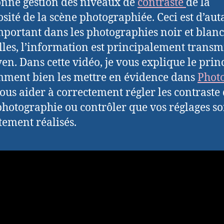
nne gestion des niveaux de
contraste
de la
sité de la scène photographiée. Ceci est d’aut
mportant dans les photographies noir et blan
lles, l’information est principalement transm
en. Dans cette vidéo, je vous explique le prin
mment bien les mettre en évidence dans
Phot
ous aider à correctement régler les contraste
photographie ou contrôler que vos réglages so
tement réalisés.