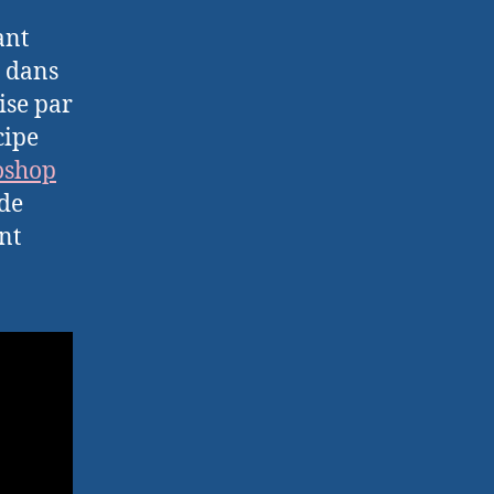
ant
c dans
ise par
cipe
oshop
 de
nt