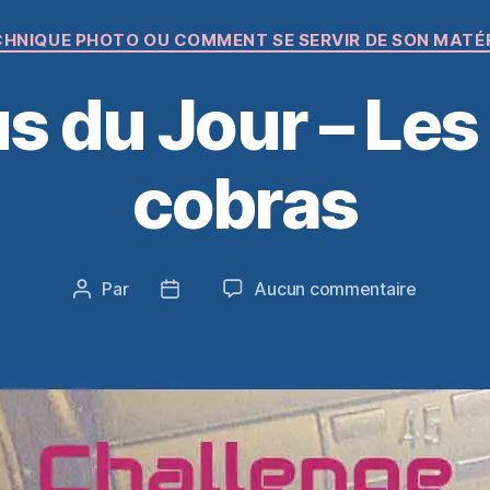
Catégories
HNIQUE PHOTO OU COMMENT SE SERVIR DE SON MATÉ
s du Jour – Les
cobras
sur
Par
Aucun commentaire
Auteur
Date
Le
de
de
Focus
l’article
l’article
du
Jour
–
Les
flashes