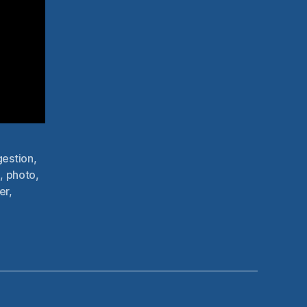
gestion
,
u
,
photo
,
er
,