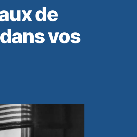
eaux de
 dans vos
t
e