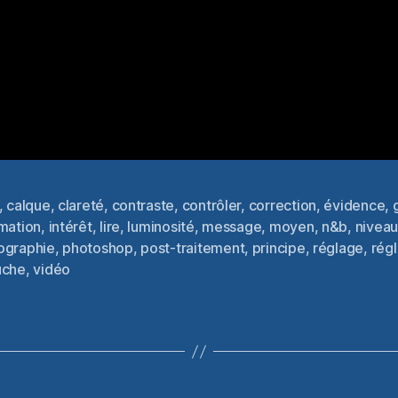
,
calque
,
clareté
,
contraste
,
contrôler
,
correction
,
évidence
,
rmation
,
intérêt
,
lire
,
luminosité
,
message
,
moyen
,
n&b
,
nivea
es
ographie
,
photoshop
,
post-traitement
,
principe
,
réglage
,
régl
uche
,
vidéo