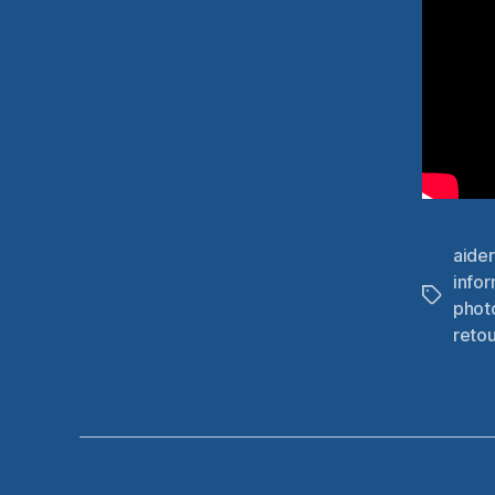
aider
info
Étiquett
phot
reto