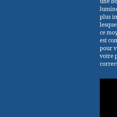
une bo
lumino
plus i
lesque
ce moy
est co
pour v
votre 
correc