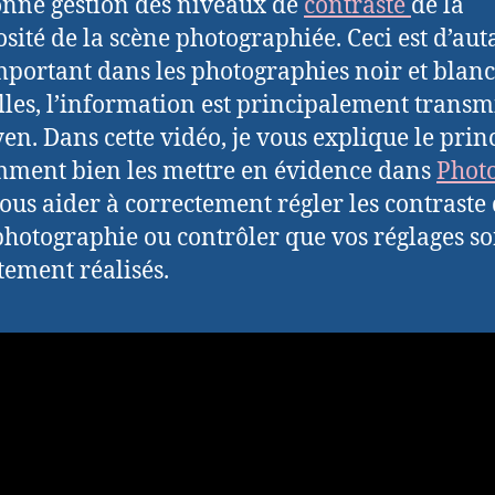
nne gestion des niveaux de
contraste
de la
sité de la scène photographiée. Ceci est d’aut
mportant dans les photographies noir et blan
lles, l’information est principalement transm
en. Dans cette vidéo, je vous explique le prin
mment bien les mettre en évidence dans
Phot
ous aider à correctement régler les contraste
photographie ou contrôler que vos réglages so
tement réalisés.