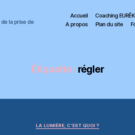
Accueil
Coaching EURÊ
de la prise de
A propos
Plan du site
F
Étiquette :
régler
Catégories
LA LUMIÈRE, C'EST QUOI ?