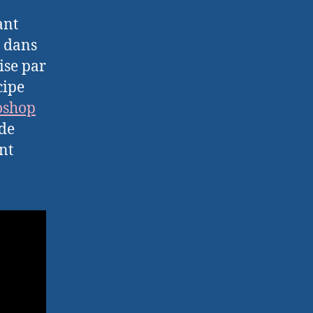
ant
c dans
ise par
cipe
oshop
 de
nt