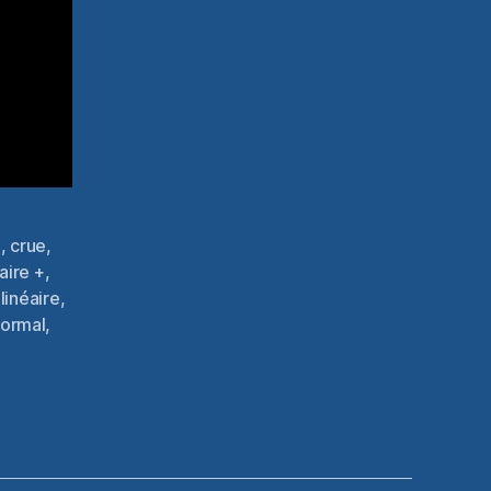
e
,
crue
,
aire +
,
,
linéaire
,
ormal
,