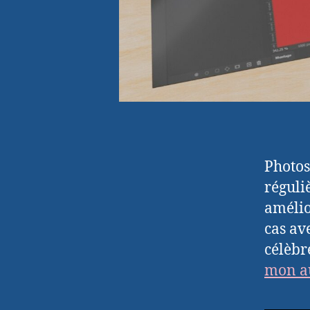
Photos
réguli
amélio
cas av
célèbr
mon au