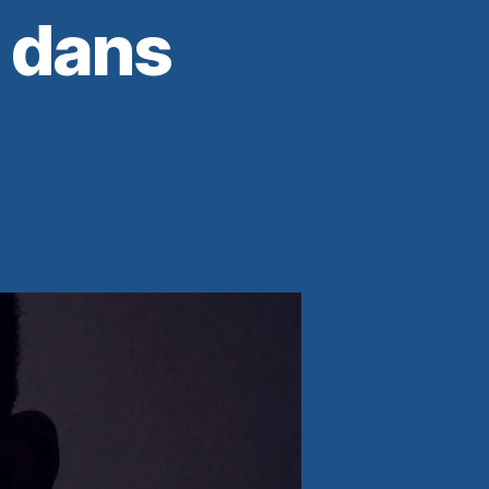
 dans
op