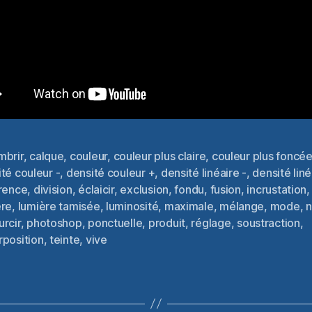
mbrir
,
calque
,
couleur
,
couleur plus claire
,
couleur plus foncé
té couleur -
,
densité couleur +
,
densité linéaire -
,
densité liné
érence
,
division
,
éclaicir
,
exclusion
,
fondu
,
fusion
,
incrustation
es
ère
,
lumière tamisée
,
luminosité
,
maximale
,
mélange
,
mode
,
n
rcir
,
photoshop
,
ponctuelle
,
produit
,
réglage
,
soustraction
,
rposition
,
teinte
,
vive