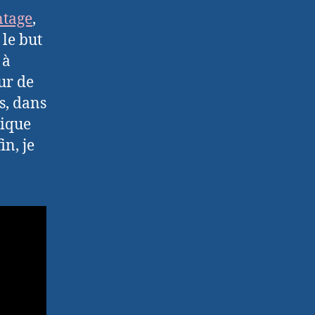
tage
,
 le but
 à
ur de
s, dans
tique
n, je