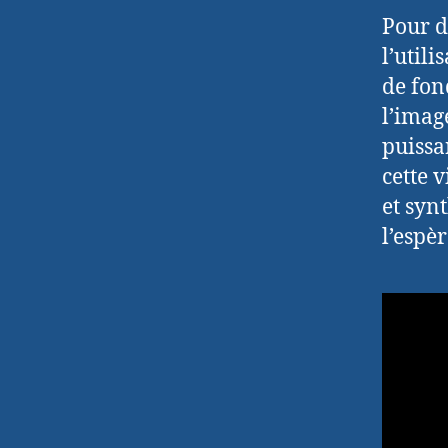
Pour d
l’util
de fon
l’imag
puissa
cette 
et syn
l’espè