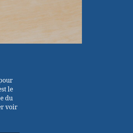
 pour
st le
ée du
r voir