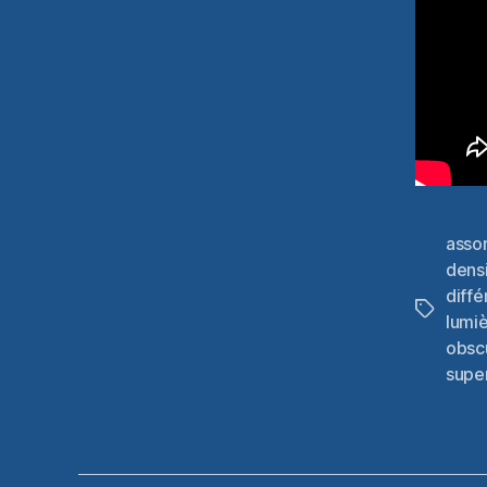
asso
densi
diff
Étiquett
lumi
obscu
supe