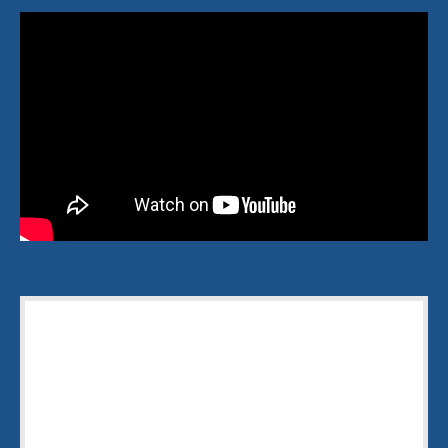
Merci d'avoir lu cet article
Laissez moi votre adresse e-mail pour
vous envoyer gratuitement le livre "
Sur le
chemin de votre
INSPIRATION
" qui vous