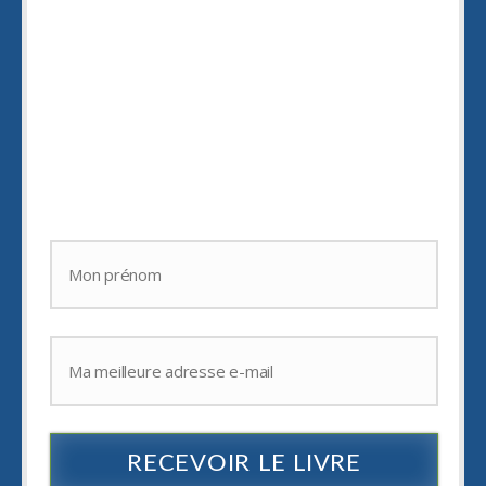
permettra :
d'être toujours
en pleine inspiration
,
de déborder d'
idées créatives
,
d'
épater vos amis.
RECEVOIR LE LIVRE