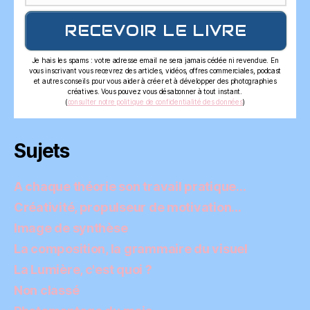
RECEVOIR LE LIVRE
Je hais les spams : votre adresse email ne sera jamais cédée ni revendue. En
vous inscrivant vous recevrez des articles, vidéos, offres commerciales, podcast
et autres conseils pour vous aider à créer et à développer des photographies
créatives. Vous pouvez vous désabonner à tout instant.
(
consulter notre politique de confidentialité des données
)
Sujets
A chaque théorie son travail pratique…
Créativité, propulseur de motivation…
Image de synthèse
La composition, la grammaire du visuel
La Lumière, c'est quoi ?
Non classé