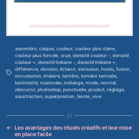
Je hais les spams : votre adresse email ne sera jamais cédée ni revendue. En
vous inscrivant vous recevrez des articles, vidéos, offres commerciales,
podcast et autres conseils pour vous aider à créer et à développer des
photographies créatives. Vous pouvez vous désabonner à tout instant.
(
consulter notre politique de confidentialité des données
)
assombrir
,
calque
,
couleur
,
couleur plus claire
,
couleur plus foncée
,
crue
,
densité couleur -
,
densité
couleur +
,
densité linéaire -
,
densité linéaire +
,
différence
,
division
,
éclaicir
,
exclusion
,
fondu
,
fusion
,
Étiquettes
incrustation
,
linéaire
,
lumière
,
lumière tamisée
,
luminosité
,
maximale
,
mélange
,
mode
,
normal
,
obscurcir
,
photoshop
,
ponctuelle
,
produit
,
réglage
,
soustraction
,
superposition
,
teinte
,
vive
←
Les avantages des rituels créatifs et leur mise
en place facile