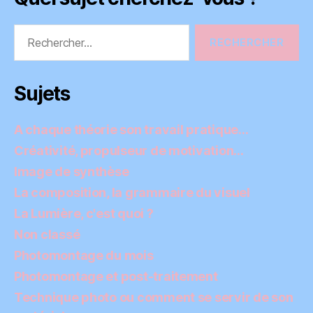
Rechercher :
Sujets
A chaque théorie son travail pratique…
Créativité, propulseur de motivation…
Image de synthèse
La composition, la grammaire du visuel
La Lumière, c'est quoi ?
Non classé
Photomontage du mois
Photomontage et post-traitement
Technique photo ou comment se servir de son