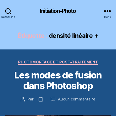
Initiation-Photo
Recherche
Menu
Étiquette :
densité linéaire +
Catégories
PHOTOMONTAGE ET POST-TRAITEMENT
Les modes de fusion
dans Photoshop
sur
Par
Aucun commentaire
Auteur
Date
Les
de
de
modes
l’article
l’article
de