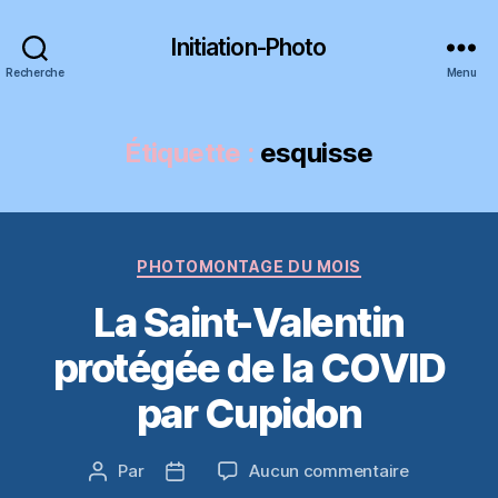
Initiation-Photo
Recherche
Menu
Étiquette :
esquisse
Catégories
PHOTOMONTAGE DU MOIS
La Saint-Valentin
protégée de la COVID
par Cupidon
sur
Par
Aucun commentaire
Auteur
Date
La
de
de