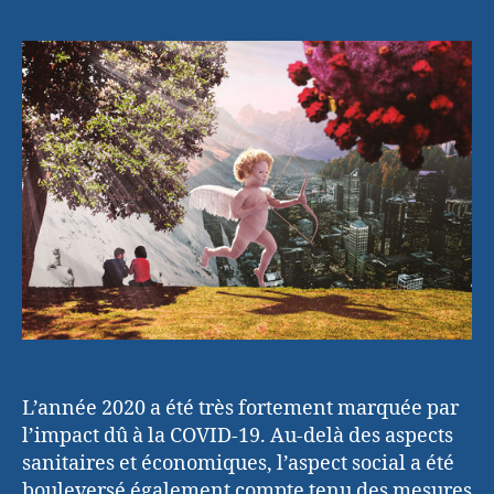
Saint-
l’article
l’article
Valentin
protégée
de
la
COVID
par
Cupidon
L’année 2020 a été très fortement marquée par
l’impact dû à la COVID-19. Au-delà des aspects
sanitaires et économiques, l’aspect social a été
bouleversé également compte tenu des mesures