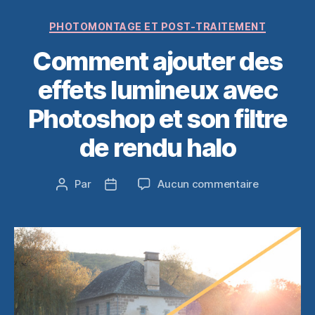
Catégories
PHOTOMONTAGE ET POST-TRAITEMENT
Comment ajouter des
effets lumineux avec
Photoshop et son filtre
de rendu halo
sur
Par
Aucun commentaire
Auteur
Date
Comment
de
de
ajouter
l’article
l’article
des
effets
lumineux
avec
Photoshop
et