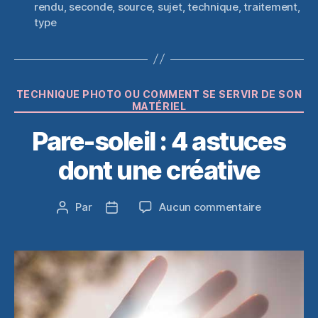
rendu
,
seconde
,
source
,
sujet
,
technique
,
traitement
,
type
Catégories
TECHNIQUE PHOTO OU COMMENT SE SERVIR DE SON
MATÉRIEL
Pare-soleil : 4 astuces
dont une créative
sur
Par
Aucun commentaire
Auteur
Date
Pare-
de
de
soleil
l’article
l’article
:
4
astuces
dont
une