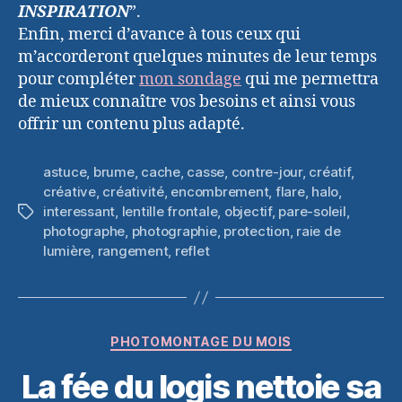
INSPIRATION
”.
Enfin, merci d’avance à tous ceux qui
m’accorderont quelques minutes de leur temps
pour compléter
mon sondage
qui me permettra
de mieux connaître vos besoins et ainsi vous
offrir un contenu plus adapté.
astuce
,
brume
,
cache
,
casse
,
contre-jour
,
créatif
,
créative
,
créativité
,
encombrement
,
flare
,
halo
,
interessant
,
lentille frontale
,
objectif
,
pare-soleil
,
Étiquettes
photographe
,
photographie
,
protection
,
raie de
lumière
,
rangement
,
reflet
Catégories
PHOTOMONTAGE DU MOIS
La fée du logis nettoie sa