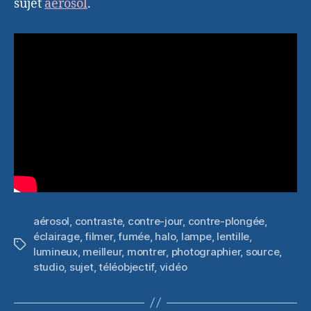
sujet
aérosol
.
aérosol
,
contraste
,
contre-jour
,
contre-plongée
,
éclairage
,
filmer
,
fumée
,
halo
,
lampe
,
lentille
,
Étiquettes
lumineux
,
meilleur
,
montrer
,
photographier
,
source
,
studio
,
sujet
,
téléobjectif
,
vidéo