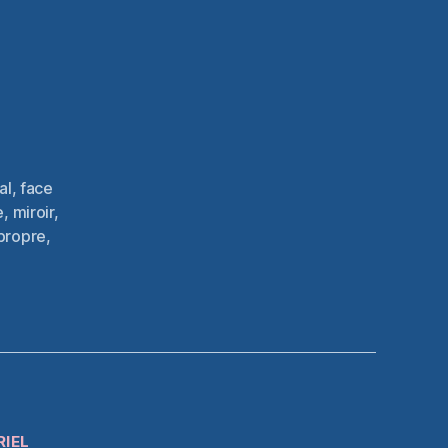
al
,
face
e
,
miroir
,
propre
,
RIEL