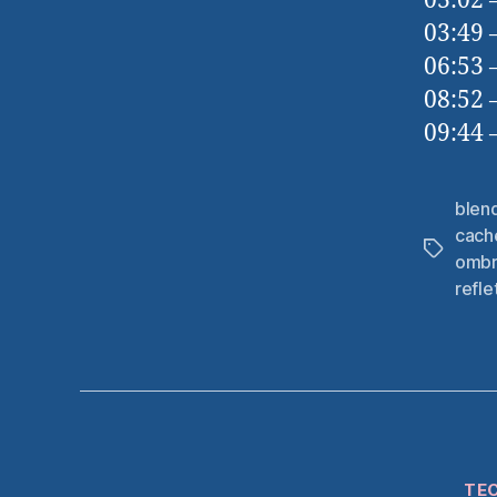
03:02 
03:49 
06:53 
08:52 
09:44 
blen
cach
Étiquett
omb
refle
TEC