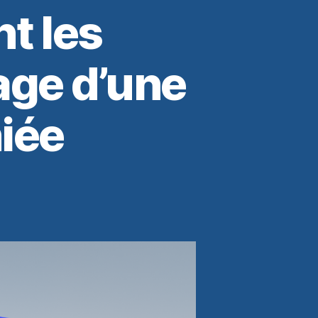
nt les
rage d’une
iée
nt
s
ge