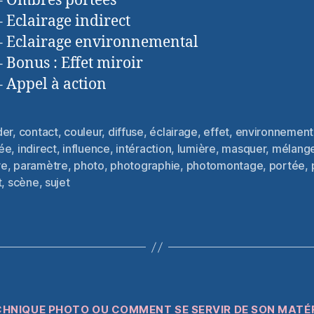
– Ombres portées
– Eclairage indirect
– Eclairage environnemental
– Bonus : Effet miroir
– Appel à action
der
,
contact
,
couleur
,
diffuse
,
éclairage
,
effet
,
environnement
ée
,
indirect
,
influence
,
intéraction
,
lumière
,
masquer
,
mélang
es
re
,
paramètre
,
photo
,
photographie
,
photomontage
,
portée
,
t
,
scène
,
sujet
Catégories
HNIQUE PHOTO OU COMMENT SE SERVIR DE SON MATÉ