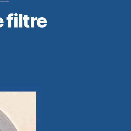
filtre
t