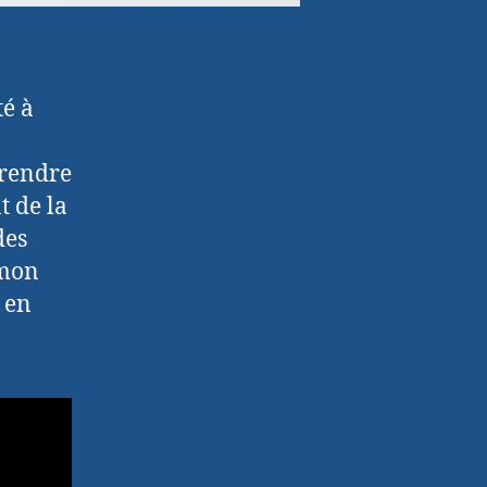
té à
prendre
t de la
des
 mon
 en