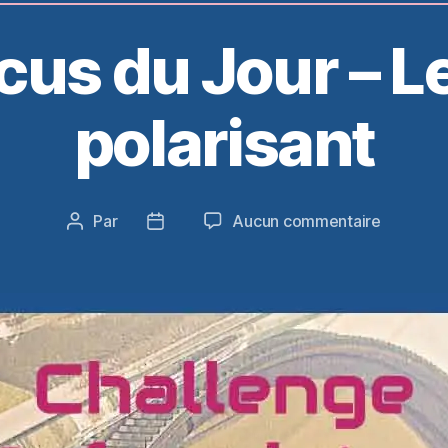
cus du Jour – Le 
polarisant
sur
Par
Aucun commentaire
Auteur
Date
Le
de
de
Focus
l’article
l’article
du
Jour
–
Le
filtre
polarisan