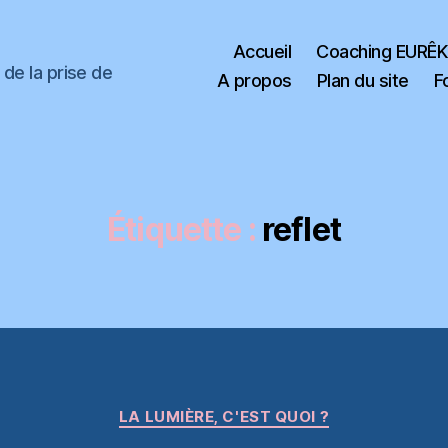
Accueil
Coaching EURÊ
de la prise de
A propos
Plan du site
F
Étiquette :
reflet
Catégories
LA LUMIÈRE, C'EST QUOI ?