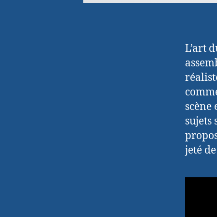
L’art 
assemb
réalis
comme
scène 
sujets 
propos
jeté d