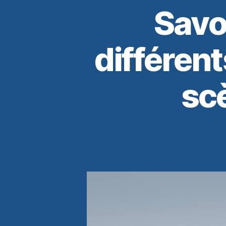
Savoi
différent
sc