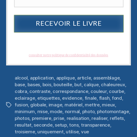
RECEVOIR LE LIVRE
Je hais les spams : votre adresse email ne sera jamais cédée ni revendue. En
vous inscrivant vous recevrez des articles, vidéos, offres commerciales,
podcast et autres conseils pour vous aider à créer et à développer des
photographies créatives. Vous pouvez vous désabonner à tout instant.
(
consulter notre politique de confidentialité des données
)
alcool
,
application
,
applique
,
article
,
assemblage
,
base
,
bases
,
bois
,
bouteille
,
but
,
calque
,
chaleureux
,
cobra
,
contraste
,
correspondance
,
couleur
,
courbe
,
eclairage
,
etiquettes
,
evidence
,
finale
,
flash
,
fond
,
fusion
,
globale
,
image
,
matériel
,
mettre
,
mieux
,
Étiquettes
minimum
,
mise
,
mode
,
normal
,
photo
,
photomontage
,
photos
,
premiere
,
prise
,
realisation
,
realiser
,
reflets
,
resultat
,
seconde
,
setup
,
tons
,
transparence
,
troisieme
,
uniquement
,
utilise
,
vue