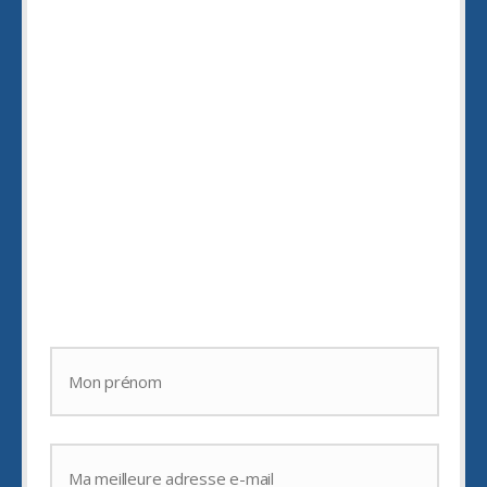
Merci d'avoir lu cet article
Laissez moi votre adresse e-mail pour
vous envoyer gratuitement le livre "
Sur le
chemin de votre
INSPIRATION
" qui vous
permettra :
d'être toujours
en pleine inspiration
,
de déborder d'
idées créatives
,
d'
épater vos amis.