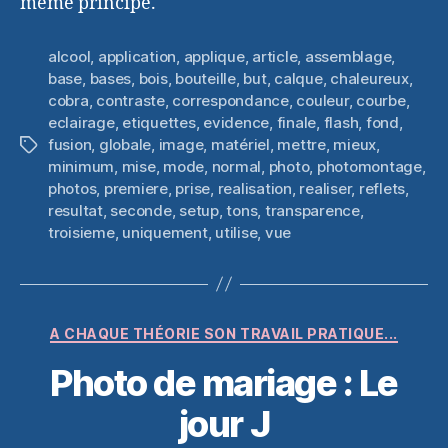
même principe.
alcool
,
application
,
applique
,
article
,
assemblage
,
base
,
bases
,
bois
,
bouteille
,
but
,
calque
,
chaleureux
,
cobra
,
contraste
,
correspondance
,
couleur
,
courbe
,
eclairage
,
etiquettes
,
evidence
,
finale
,
flash
,
fond
,
fusion
,
globale
,
image
,
matériel
,
mettre
,
mieux
,
Étiquettes
minimum
,
mise
,
mode
,
normal
,
photo
,
photomontage
,
photos
,
premiere
,
prise
,
realisation
,
realiser
,
reflets
,
resultat
,
seconde
,
setup
,
tons
,
transparence
,
troisieme
,
uniquement
,
utilise
,
vue
Catégories
A CHAQUE THÉORIE SON TRAVAIL PRATIQUE...
Photo de mariage : Le
jour J