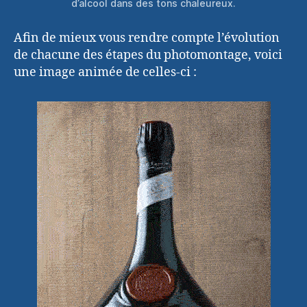
d’alcool dans des tons chaleureux.
Afin de mieux vous rendre compte l’évolution
de chacune des étapes du photomontage, voici
une image animée de celles-ci :