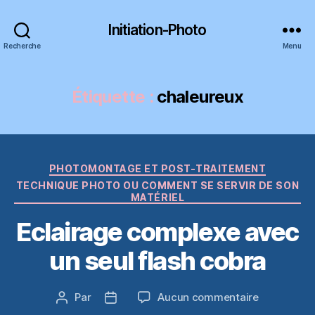
Initiation-Photo
Recherche
Menu
Étiquette :
chaleureux
Catégories
PHOTOMONTAGE ET POST-TRAITEMENT
TECHNIQUE PHOTO OU COMMENT SE SERVIR DE SON
MATÉRIEL
Eclairage complexe avec
un seul flash cobra
sur
Par
Aucun commentaire
Auteur
Date
Eclairage
de
de