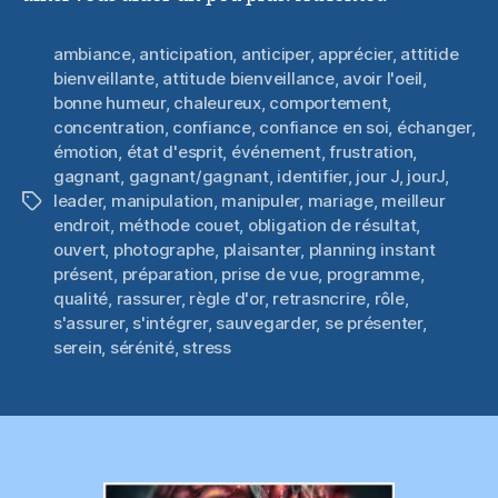
ambiance
,
anticipation
,
anticiper
,
apprécier
,
attitide
bienveillante
,
attitude bienveillance
,
avoir l'oeil
,
bonne humeur
,
chaleureux
,
comportement
,
concentration
,
confiance
,
confiance en soi
,
échanger
,
émotion
,
état d'esprit
,
événement
,
frustration
,
gagnant
,
gagnant/gagnant
,
identifier
,
jour J
,
jourJ
,
leader
,
manipulation
,
manipuler
,
mariage
,
meilleur
Étiquettes
endroit
,
méthode couet
,
obligation de résultat
,
ouvert
,
photographe
,
plaisanter
,
planning instant
présent
,
préparation
,
prise de vue
,
programme
,
qualité
,
rassurer
,
règle d'or
,
retrasncrire
,
rôle
,
s'assurer
,
s'intégrer
,
sauvegarder
,
se présenter
,
serein
,
sérénité
,
stress