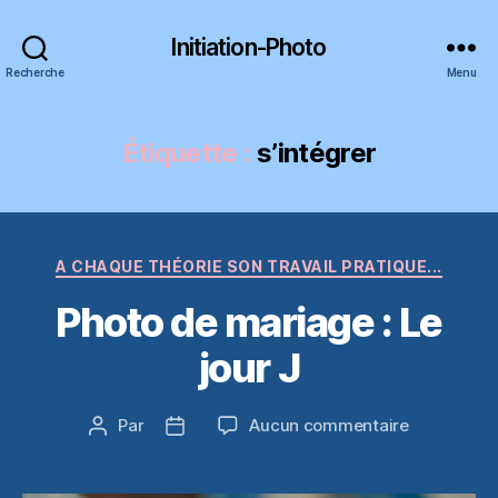
Initiation-Photo
Recherche
Menu
Étiquette :
s’intégrer
Catégories
A CHAQUE THÉORIE SON TRAVAIL PRATIQUE...
Photo de mariage : Le
jour J
sur
Par
Aucun commentaire
Auteur
Date
Photo
de
de
de
l’article
l’article
mariage