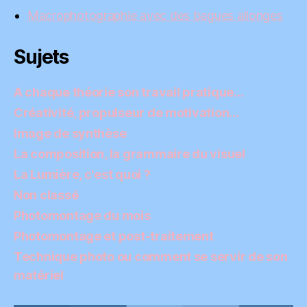
Macrophotographie avec des bagues allonges
Sujets
A chaque théorie son travail pratique…
Créativité, propulseur de motivation…
Image de synthèse
La composition, la grammaire du visuel
La Lumière, c'est quoi ?
Non classé
Photomontage du mois
Photomontage et post-traitement
Technique photo ou comment se servir de son
matériel