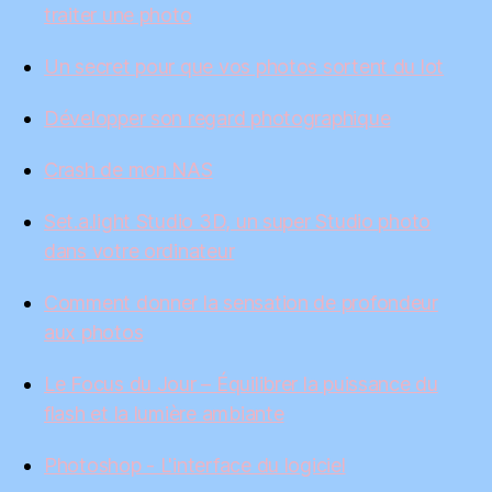
traiter une photo
Un secret pour que vos photos sortent du lot
Développer son regard photographique
Crash de mon NAS
Set.a.light Studio 3D, un super Studio photo
dans votre ordinateur
Comment donner la sensation de profondeur
aux photos
Le Focus du Jour – Équilibrer la puissance du
flash et la lumière ambiante
Photoshop - L'interface du logiciel