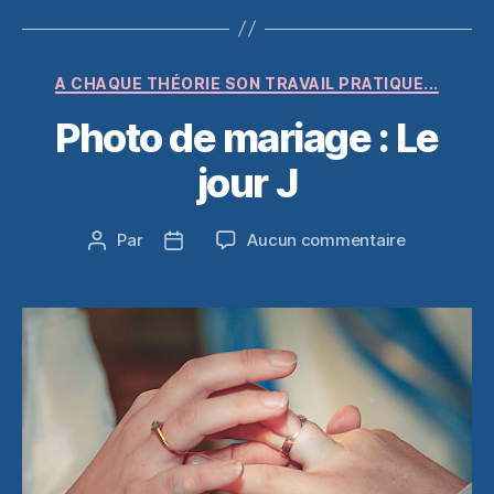
Catégories
A CHAQUE THÉORIE SON TRAVAIL PRATIQUE...
Photo de mariage : Le
jour J
sur
Par
Aucun commentaire
Auteur
Date
Photo
de
de
de
l’article
l’article
mariage
:
Le
jour
J