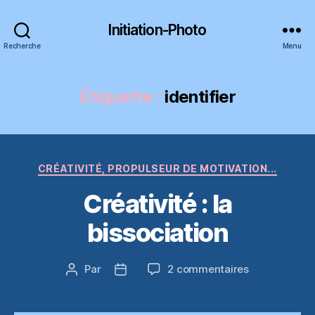
Initiation-Photo
Recherche
Menu
Étiquette :
identifier
Catégories
CRÉATIVITÉ, PROPULSEUR DE MOTIVATION...
Créativité : la
bissociation
sur
Par
2 commentaires
Auteur
Date
Créativité
de
de
:
l’article
l’article
la