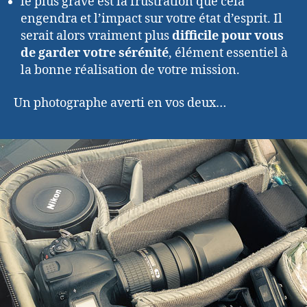
le plus grave est la frustration que cela
engendra et l’impact sur votre état d’esprit. Il
serait alors vraiment plus
difficile pour vous
de garder votre sérénité
, élément essentiel à
la bonne réalisation de votre mission.
Un photographe averti en vos deux…