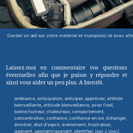
Garder un œil sur votre matériel et manipulez-le avec att
Laissez-moi en commentaire vos questions
éventuelles afin que je puisse y répondre et
ainsi vous aider un peu plus. A bientôt.
ambiance
,
anticipation
,
anticiper
,
apprécier
,
attitide
bienveillante
,
attitude bienveillance
,
avoir l'oeil
,
bonne humeur
,
chaleureux
,
comportement
,
concentration
,
confiance
,
confiance en soi
,
échanger
,
émotion
,
état d'esprit
,
événement
,
frustration
,
gagnant
,
gagnant/gagnant
,
identifier
,
jour J
,
jourJ
,