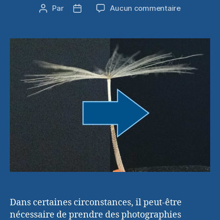
sur
Par
Aucun commentaire
Auteur
Date
Technique
de
de
de
l’article
l’article
suppressio
du
bruit
numérique
dans
Photoshop
Dans certaines circonstances, il peut-être
nécessaire de prendre des photographies