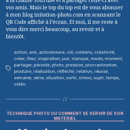
à la chaîne YouTube et à partager celle-ci avec
vos amis. Mais le top du top est de vous abonner
à mon blog initation-photo.com en scannant le
QR Code affiché à l’écran. Et moi, il me reste à
vous dire merci beaucoup, au revoir et à
bientôt.
action
,
ami
,
autocensure
,
clé
,
contenu
,
créativité
,
créer
,
fleur
,
inspiration
,
jour
,
manque
,
mode
,
moment
,
partager
,
période
,
photo
,
pression
,
procrastination
,
Étiquettes
produire
,
réalisation
,
réfléchir
,
relation
,
réussir
,
semaine
,
série
,
situation
,
sortir
,
stress
,
sujet
,
temps
,
vidéo
Catégories
TECHNIQUE PHOTO OU COMMENT SE SERVIR DE SON
MATÉRIEL