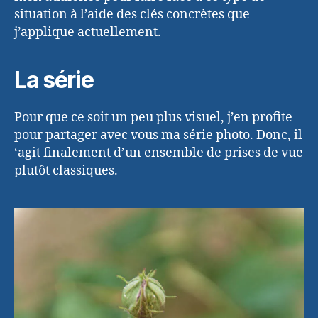
situation à l’aide des clés concrètes que
j’applique actuellement.
La série
Pour que ce soit un peu plus visuel, j’en profite
pour partager avec vous ma série photo. Donc, il
‘agit finalement d’un ensemble de prises de vue
plutôt classiques.