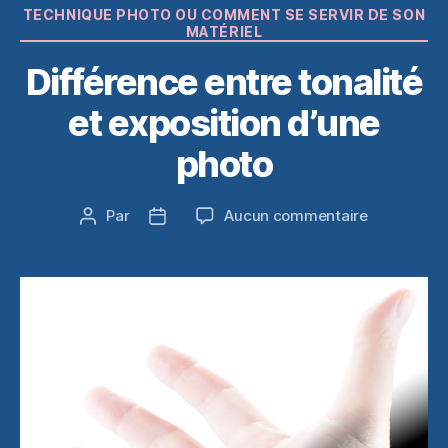
Catégories
TECHNIQUE PHOTO OU COMMENT SE SERVIR DE SON
MATÉRIEL
Différence entre tonalité
et exposition d’une
photo
sur
Par
Aucun commentaire
Auteur
Date
Différence
de
de
entre
l’article
l’article
tonalité
et
exposition
d’une
photo