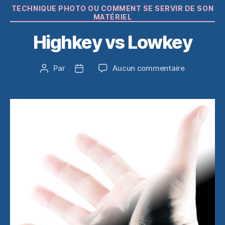
Catégories
TECHNIQUE PHOTO OU COMMENT SE SERVIR DE SON
MATÉRIEL
Highkey vs Lowkey
sur
Par
Aucun commentaire
Auteur
Date
Highkey
de
de
vs
l’article
l’article
Lowkey