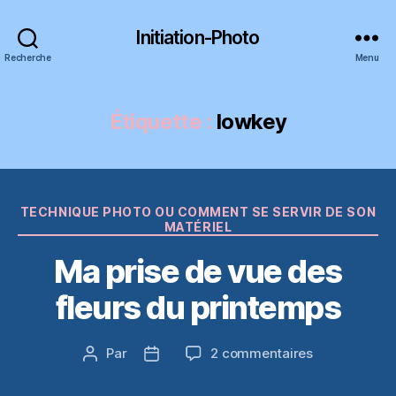
Initiation-Photo
Recherche
Menu
Étiquette :
lowkey
Catégories
TECHNIQUE PHOTO OU COMMENT SE SERVIR DE SON
MATÉRIEL
Ma prise de vue des
fleurs du printemps
sur
Par
2 commentaires
Auteur
Date
Ma
de
de
prise
l’article
l’article