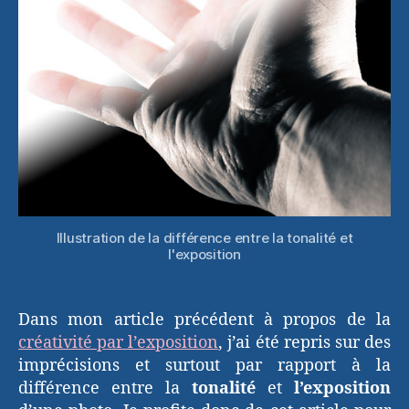
Illustration de la différence entre la tonalité et
l'exposition
Dans mon article précédent à propos de la
créativité par l’exposition
, j’ai été repris sur des
imprécisions et surtout par rapport à la
différence entre la
tonalité
et
l’exposition