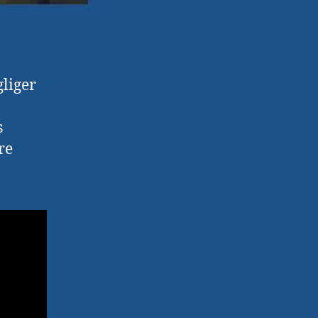
gliger
s
re