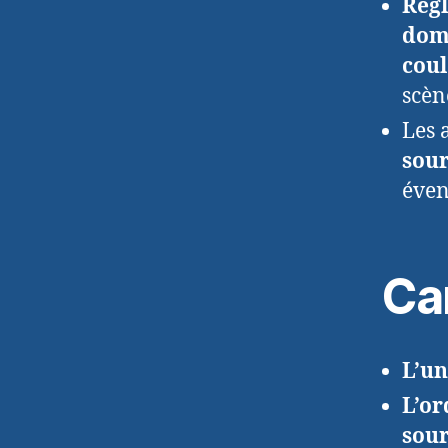
Rég
dom
coul
scèn
Les 
sour
éven
Ca
L’un
L’o
sour