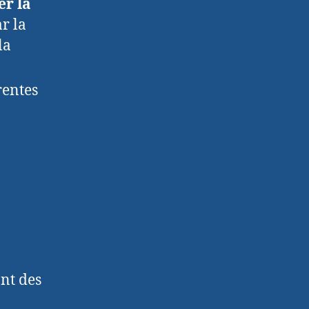
er la
r la
la
rentes
ant des