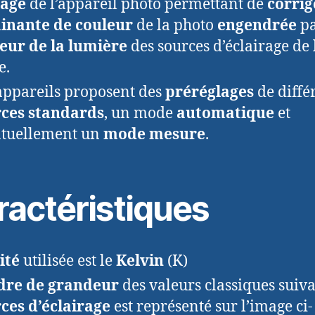
lage
de l’appareil photo permettant de
corrig
inante de couleur
de la photo
engendrée
pa
eur de la lumière
des sources d’éclairage de 
e.
appareils proposent des
préréglages
de diffé
ces standards
, un mode
automatique
et
tuellement un
mode mesure
.
ractéristiques
ité
utilisée est le
Kelvin
(K)
rdre de grandeur
des valeurs classiques suiv
ces d’éclairage
est représenté sur l’image ci-