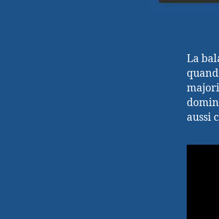
La bal
quand 
majori
domina
aussi c