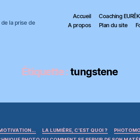
Accueil
Coaching EURÊ
de la prise de
A propos
Plan du site
F
Étiquette :
tungstene
Catégories
MOTIVATION...
LA LUMIÈRE, C'EST QUOI ?
PHOTOMO
HNIQUE PHOTO OU COMMENT SE SERVIR DE SON MATÉ