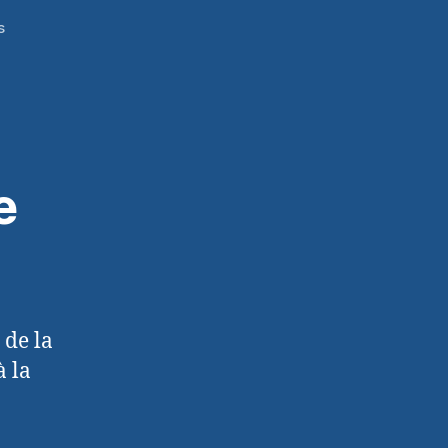
s
e
 de la
à la