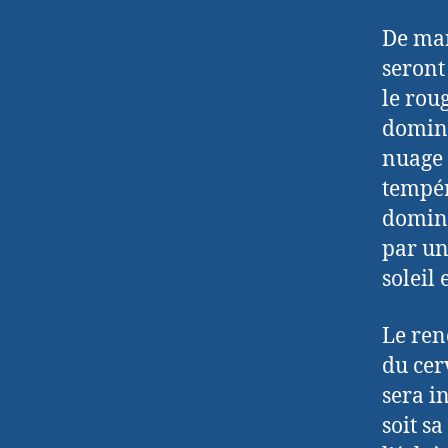
De man
seront
le rou
domina
nuage 
tempér
domina
par un
soleil
Le ren
du cer
sera i
soit s