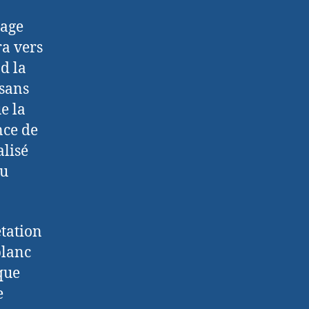
mage
a vers
d la
 sans
e la
nce de
alisé
du
étation
blanc
que
e