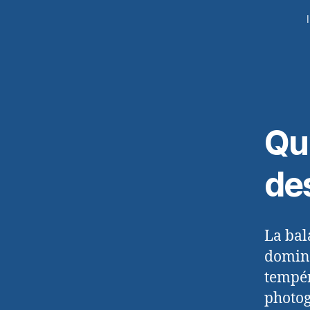
Qu
de
La bal
domina
tempér
photo