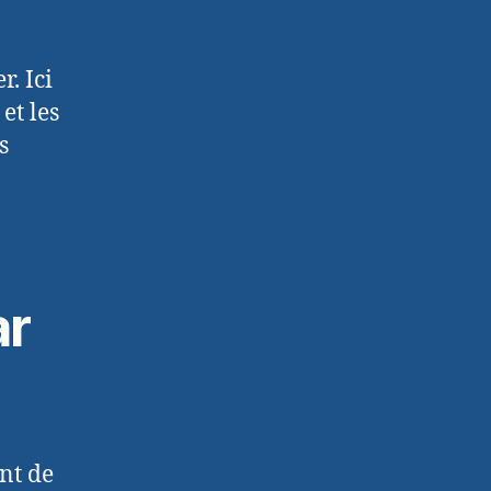
r. Ici
et les
s
ar
nt de