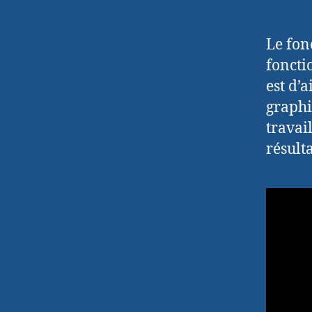
Le fon
foncti
est d’
graphi
travai
résulta