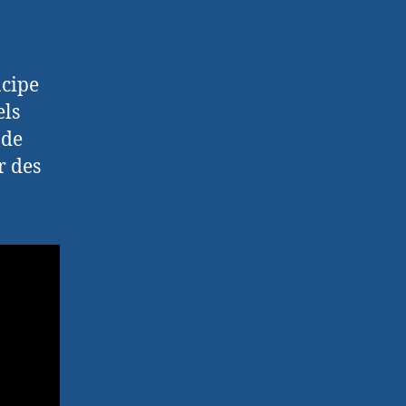
ncipe
els
 de
r des