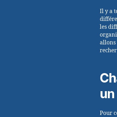
Il y a
différ
les dif
organi
allons 
recher
Ch
un
Pour c