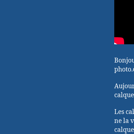
Bonjou
photo.
Aujour
calque
Les ca
ne la 
calque