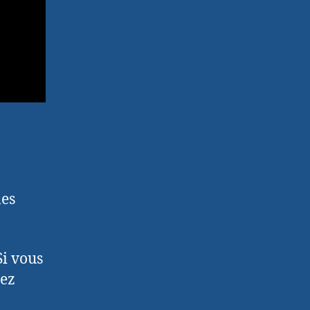
les
Si vous
hez