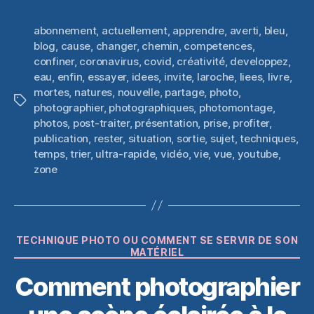
abonnement
,
actuellement
,
apprendre
,
averti
,
bleu
,
blog
,
cause
,
changer
,
chemin
,
competences
,
confiner
,
coronavirus
,
covid
,
créativité
,
developpez
,
eau
,
enfin
,
essayer
,
idees
,
invite
,
laroche
,
liees
,
livre
,
mortes
,
natures
,
nouvelle
,
partage
,
photo
,
Étiquettes
photographier
,
photographiques
,
photomontage
,
photos
,
post-traiter
,
présentation
,
prise
,
profiter
,
publication
,
rester
,
situation
,
sortie
,
sujet
,
techniques
,
temps
,
trier
,
ultra-rapide
,
vidéo
,
vie
,
vue
,
youtube
,
zone
Catégories
TECHNIQUE PHOTO OU COMMENT SE SERVIR DE SON
MATÉRIEL
Comment photographier