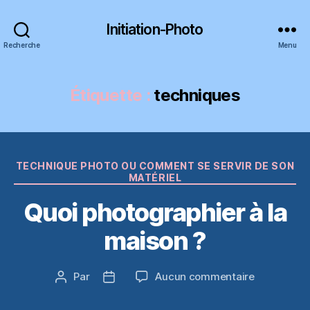
Initiation-Photo
Recherche
Menu
Étiquette :
techniques
Catégories
TECHNIQUE PHOTO OU COMMENT SE SERVIR DE SON
MATÉRIEL
Quoi photographier à la
maison ?
sur
Par
Aucun commentaire
Auteur
Date
Quoi
de
de
photograph
l’article
l’article